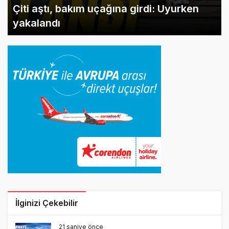
Çiti aştı, bakım uçağına girdi: Uyurken
yakalandı
İlginizi Çekebilir
21 saniye önce