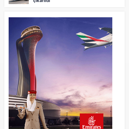
çıkarıldı
5 saat önce
Elektrikli uçaklar Avrupa’da kısa rotalara
hazırlanıyor
6 saat önce
Trump’ı taşıyan Marine One, yolcu
uçağına fazla yaklaştı
6 saat önce
Emirates A380 yolcu rahatsızlanınca
İstanbul’a indi
7 saat önce
Emirates’in reddettiği 10 Boeing 777X
için United kararı