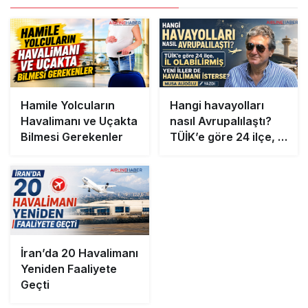
Hamile Yolcuların
Hangi havayolları
Havalimanı ve Uçakta
nasıl Avrupalılaştı?
Bilmesi Gerekenler
TÜİK’e göre 24 ilçe, il
olabilirmiş Yeni iller
de havalimanı
isterse?
İran’da 20 Havalimanı
Yeniden Faaliyete
Geçti