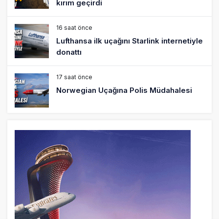
kırım geçirdi
16 saat önce
Lufthansa ilk uçağını Starlink internetiyle
donattı
17 saat önce
Norwegian Uçağına Polis Müdahalesi
18 saat önce
British Airways A380 seferlerini yüzde
28 azaltıyor
19 saat önce
Çiti aştı, bakım uçağına girdi: Uyurken
yakalandı