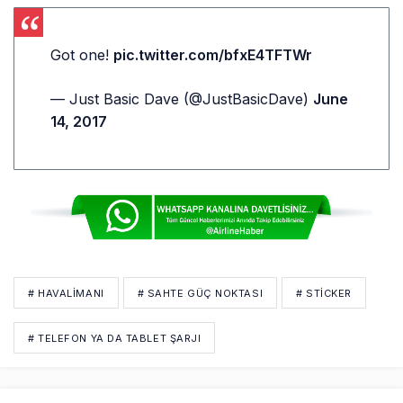
Got one!
pic.twitter.com/bfxE4TFTWr
— Just Basic Dave (@JustBasicDave)
June
14, 2017
# HAVALİMANI
# SAHTE GÜÇ NOKTASI
# STICKER
# TELEFON YA DA TABLET ŞARJI