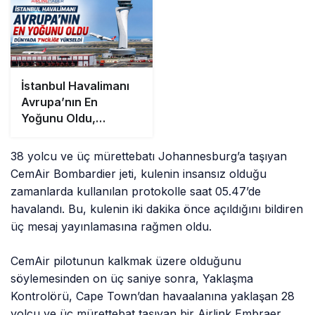
İstanbul Havalimanı
Avrupa’nın En
Yoğunu Oldu,
Dünyada 7’nciliğe
Yükseldi
38 yolcu ve üç mürettebatı Johannesburg’a taşıyan
CemAir Bombardier jeti, kulenin insansız olduğu
zamanlarda kullanılan protokolle saat 05.47’de
havalandı. Bu, kulenin iki dakika önce açıldığını bildiren
üç mesaj yayınlamasına rağmen oldu.
CemAir pilotunun kalkmak üzere olduğunu
söylemesinden on üç saniye sonra, Yaklaşma
Kontrolörü, Cape Town’dan havaalanına yaklaşan 28
yolcu ve üç mürettebat taşıyan bir Airlink Embraer