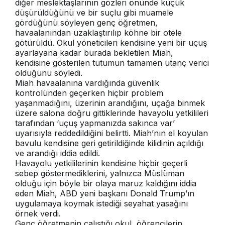
diğer meslektaşlarının gözleri önünde küçük
düşürüldüğünü ve bir suçlu gibi muamele
gördüğünü söyleyen genç öğretmen,
havaalanından uzaklaştırılıp köhne bir otele
götürüldü. Okul yöneticileri kendisine yeni bir uçuş
ayarlayana kadar burada bekletilen Miah,
kendisine gösterilen tutumun tamamen utanç verici
olduğunu söyledi.
Miah havaalanına vardığında güvenlik
kontrolünden geçerken hiçbir problem
yaşanmadığını, üzerinin arandığını, uçağa binmek
üzere salona doğru gittiklerinde havayolu yetkilileri
tarafından ‘uçuş yapmanızda sakınca var’
uyarısıyla reddedildiğini belirtti. Miah’nın el koyulan
bavulu kendisine geri getirildiğinde kilidinin açıldığı
ve arandığı iddia edildi.
Havayolu yetkililerinin kendisine hiçbir geçerli
sebep göstermediklerini, yalnızca Müslüman
olduğu için böyle bir olaya maruz kaldığını iddia
eden Miah, ABD yeni başkanı Donald Trump’ın
uygulamaya koymak istediği seyahat yasağını
örnek verdi.
Genç öğretmenin çalıştığı okul, öğrencilerin