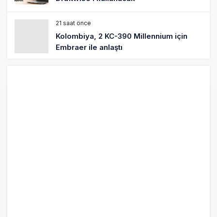
21 saat önce
Kolombiya, 2 KC-390 Millennium için
Embraer ile anlaştı
22 saat önce
Üniversite adayı avlanma ve aldanma!
Yazıcıoğlu Kazası 19 yıl sonra sil baştan
SHGM yönetiminin hiç mi kusuru yok?