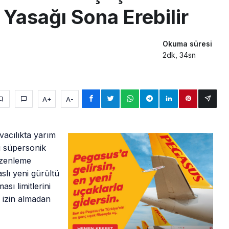
 Yasağı Sona Erebilir
Okuma süresi
2dk, 34sn
A+
A-
vacılıkta yarım
i süpersonik
üzenleme
lı yeni gürültü
ası limitlerini
 izin almadan