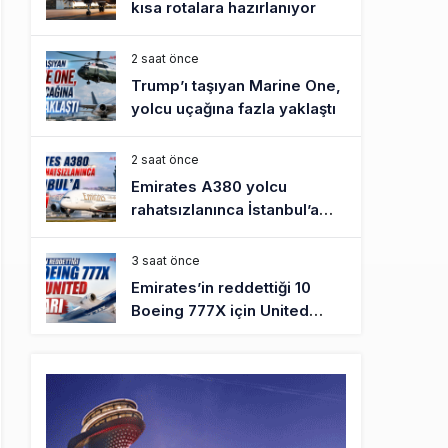
kısa rotalara hazırlanıyor
2 saat önce
Trump’ı taşıyan Marine One,
yolcu uçağına fazla yaklaştı
2 saat önce
Emirates A380 yolcu
rahatsızlanınca İstanbul’a
indi
3 saat önce
Emirates’in reddettiği 10
Boeing 777X için United
kararı
3 saat önce
DHL uçağı havada cisimle
çarpıştı, havalimanında
patlayıcı drone bulundu