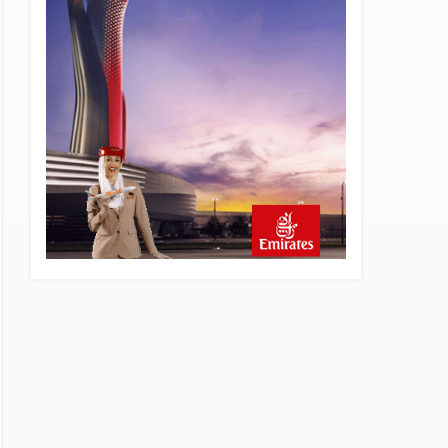
4 saat önce
SpaceX Falcon 9’un ikinci
kademesi Ay’a çarptı
4 saat önce
Üniformasız Disiplin: Kabin
Ekipleri Nasıl Yolcu Olur?
20 saat önce
ISG’nin terminal
memurlarından can kurtaran
hamle