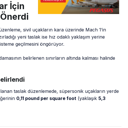
r İçin
 Önerdi
zenleme, sivil uçakların kara üzerinde Mach 1’in
rladığı yeni taslak ise hız odaklı yaklaşım yerine
 sisteme geçilmesini öngörüyor.
amasının belirlenen sınırların altında kalması halinde
elirlendi
lanan taslak düzenlemede, süpersonik uçakların yerde
ğerinin
0,11 pound per square foot
(yaklaşık
5,3