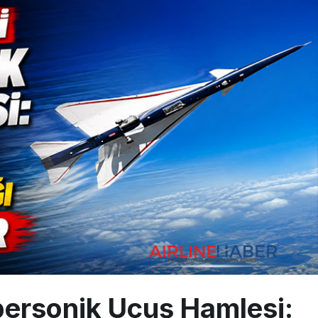
ada cisimle çarpıştı, havalimanında patlayıcı drone bulundu
 9’un ikinci kademesi Ay’a çarptı
siplin: Kabin Ekipleri Nasıl Yolcu Olur?
personik Uçuş Hamlesi: