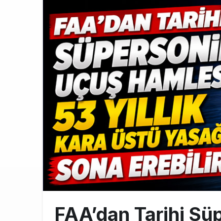
DHL uçağı hav
8:37
SpaceX Falcon
8:11
Üniformasız Di
7:50
FAA’dan Tarihi Sü