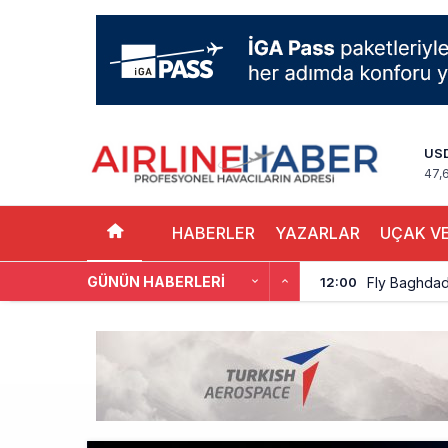
US
47,
HABERLER
YAZARLAR
UÇAK VE
GÜNÜN HABERLERI
Fly Baghdad 
12:00
Elektrikli uç
11:00
Trump’ı taşı
10:30
Emirates A38
10:00
Emirates’in r
9:14