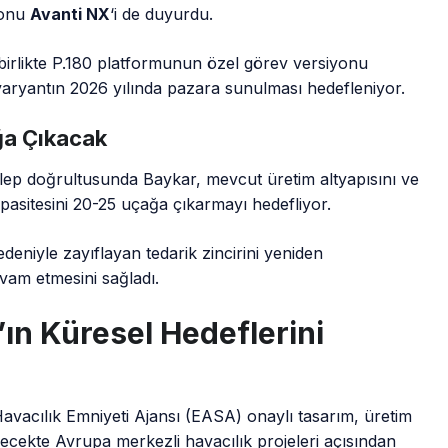
yonu
Avanti NX
‘i de duyurdu.
birlikte P.180 platformunun özel görev versiyonu
 varyantın 2026 yılında pazara sunulması hedefleniyor.
ğa Çıkacak
talep doğrultusunda Baykar, mevcut üretim altyapısını ve
kapasitesini 20-25 uçağa çıkarmayı hedefliyor.
nedeniyle zayıflayan tedarik zincirini yeniden
evam etmesini sağladı.
’ın Küresel Hedeflerini
vacılık Emniyeti Ajansı (EASA) onaylı tasarım, üretim
ecekte Avrupa merkezli havacılık projeleri açısından