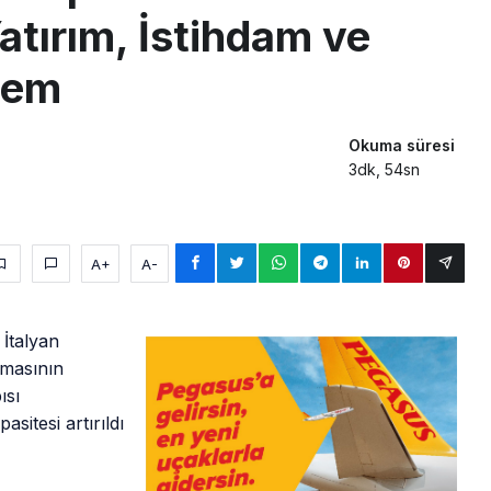
Yatırım, İstihdam ve
nem
Okuma süresi
3dk, 54sn
A+
A-
 İtalyan
lmasının
ısı
sitesi artırıldı