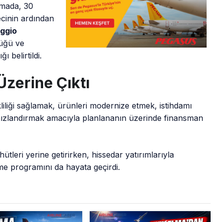
amada, 30
cinin ardından
aggio
düğü ve
 belirtildi.
Üzerine Çıktı
liği sağlamak, ürünleri modernize etmek, istihdamı
hızlandırmak amacıyla planlananın üzerinde finansman
ütleri yerine getirirken, hissedar yatırımlarıyla
e programını da hayata geçirdi.