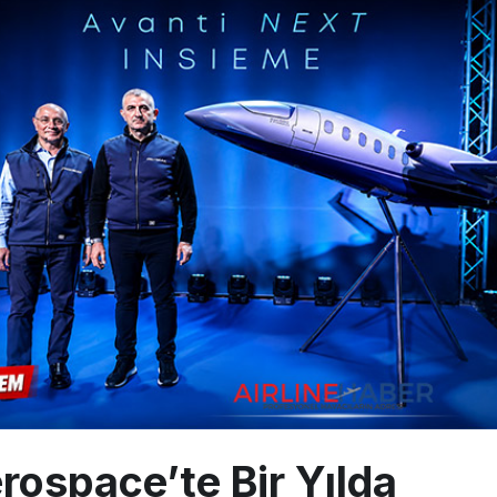
 Milli Motor Projelerinde Yeni Dönem: TEI TEKNOLOJİ Kuruldu
Günlük Yolcu Rekorunu 72 Bin 340’a Çıkardı
limanı’nın 4. Pistinde İlk Test Uçuşu Yapıldı
rospace’te Bir Yılda