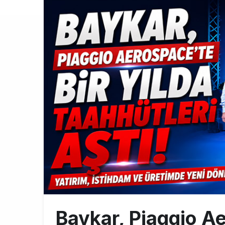
Türkiye’nin
10:26
SunExpress 
18:40
İstanbul Hava
17:59
Baykar, Piaggio Ae