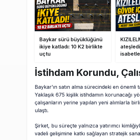
Baykar sürü büyüklüğünü
KIZILEL
ikiye katladı: 10 K2 birlikte
ateşled
uçtu
isabetl
İstihdam Korundu, Çalış
Baykar’ın satın alma sürecindeki en önemli t
Yaklaşık 675 kişilik istihdamın korunacağı yö
çalışanların yerine yapılan yeni alımlarla birl
ulaştı.
Şirket, bu süreçte yalnızca yatırımcı kimliği
vadeli gelişimine katkı sağlayan stratejik sana