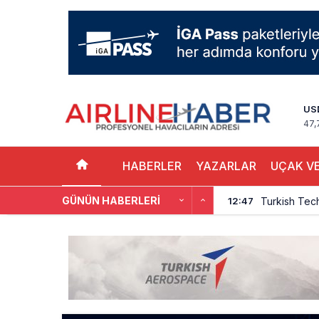
US
47,
HABERLER
YAZARLAR
UÇAK VE
GÜNÜN HABERLERI
Turkish Tec
12:47
THY, Yaklaşı
12:18
İstanbul Hav
11:58
THY’nin Wash
11:13
TOLUN P’den
10:48