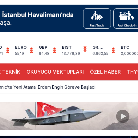
D
EURO
GBP
BIST
GR.
BTC
ALTIN
71
55,19
64,48
13.779,39
6.660,55
0,00000
 TEKNİK
OKUYUCU MEKTUPLARI
ÖZEL HABER
THY’
hnic’te Yeni Atama: Erdem Engin Göreve Başladı
k 4,5 Yıl Sonra Minsk’e Yeniden Uçacak
alimanı Avrupa’nın En Yoğunu Oldu, Dünyada 7’nciliğe Yükseldi
ington Uçağı Bulgaristan Üzerinden Geri Döndü
 Yeni Atış Testi: AKINCI Hedefi Tam İsabetle Vurdu