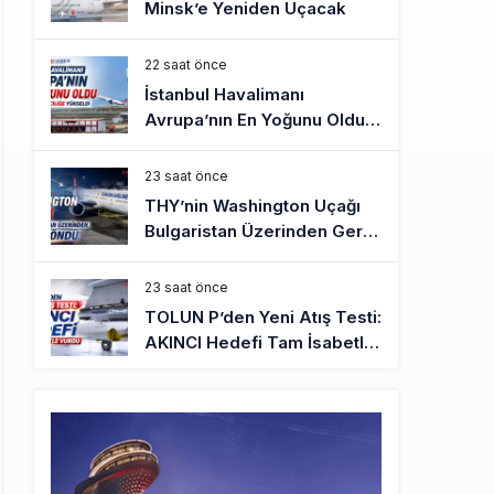
Minsk’e Yeniden Uçacak
22 saat önce
İstanbul Havalimanı
Avrupa’nın En Yoğunu Oldu,
Dünyada 7’nciliğe Yükseldi
23 saat önce
THY’nin Washington Uçağı
Bulgaristan Üzerinden Geri
Döndü
23 saat önce
TOLUN P’den Yeni Atış Testi:
AKINCI Hedefi Tam İsabetle
Vurdu
24 saat önce
Türkiye’nin Milli Motor
Projelerinde Yeni Dönem:
TEI TEKNOLOJİ Kuruldu