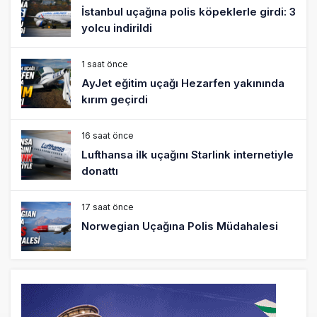
Lufthansa ilk uçağını Starlink internetiyle
donattı
17 saat önce
Norwegian Uçağına Polis Müdahalesi
18 saat önce
British Airways A380 seferlerini yüzde
28 azaltıyor
19 saat önce
Çiti aştı, bakım uçağına girdi: Uyurken
yakalandı
20 saat önce
İki hayalet uçak, iki farklı görev: F-117 ve
B-2