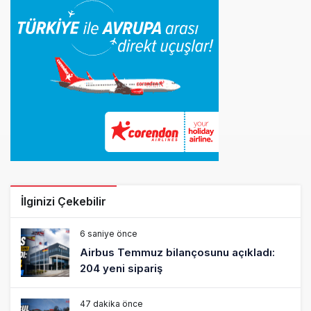
İlginizi Çekebilir
6 saniye önce
Airbus Temmuz bilançosunu açıkladı:
204 yeni sipariş
47 dakika önce
İstanbul uçağına polis köpeklerle girdi: 3
yolcu indirildi
1 saat önce
AyJet eğitim uçağı Hezarfen yakınında
kırım geçirdi
16 saat önce