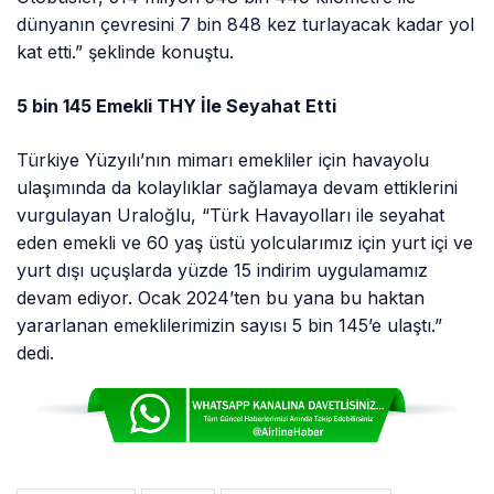
eden emekli ve 60 yaş üstü yolcularımız için yurt içi ve
yurt dışı uçuşlarda yüzde 15 indirim uygulamamız
devam ediyor. Ocak 2024’ten bu yana bu haktan
yararlanan emeklilerimizin sayısı 5 bin 145’e ulaştı.”
dedi.
# EMEKLILER
# THY
# ULAŞIMDA İNDIRIM
# ULAŞTIRMA VE ALTYAPI BAKANI ABDULKADIR URALOĞLU
Bir Yorum Yaz