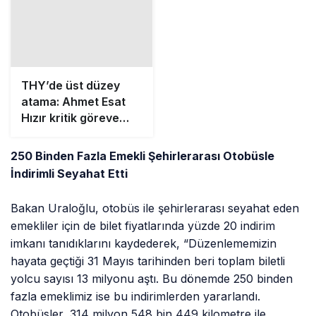
250 Binden Fazla Emekli Şehirlerarası Otobüsle
İndirimli Seyahat Etti
Bakan Uraloğlu, otobüs ile şehirlerarası seyahat eden
emekliler için de bilet fiyatlarında yüzde 20 indirim
imkanı tanıdıklarını kaydederek, “Düzenlememizin
hayata geçtiği 31 Mayıs tarihinden beri toplam biletli
yolcu sayısı 13 milyonu aştı. Bu dönemde 250 binden
fazla emeklimiz ise bu indirimlerden yararlandı.
Otobüsler, 314 milyon 548 bin 449 kilometre ile
dünyanın çevresini 7 bin 848 kez turlayacak kadar yol
kat etti.” şeklinde konuştu.
5 bin 145 Emekli THY İle Seyahat Etti
Türkiye Yüzyılı’nın mimarı emekliler için havayolu
ulaşımında da kolaylıklar sağlamaya devam ettiklerini
vurgulayan Uraloğlu, “Türk Havayolları ile seyahat