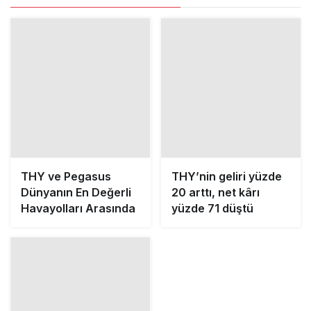
THY ve Pegasus
THY’nin geliri yüzde
Dünyanın En Değerli
20 arttı, net kârı
Havayolları Arasında
yüzde 71 düştü
THY’de üst düzey
atama: Ahmet Esat
Hızır kritik göreve
getirildi