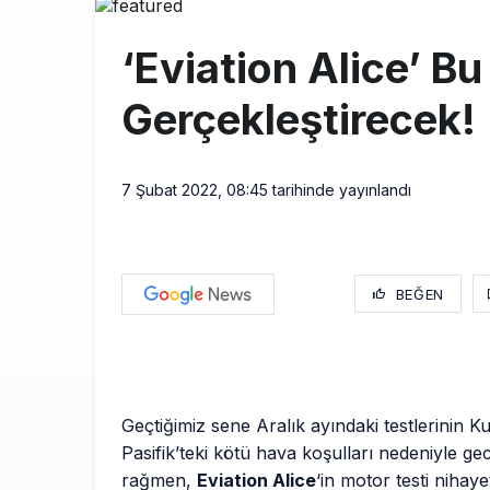
AJet’ten Yurt
11:41
‘Eviation Alice’ Bu
THY’nin gelir
10:18
Gerçekleştirecek!
Pegasus, söz
9:42
7 Şubat 2022, 08:45
tarihinde yayınlandı
BEĞEN
Geçtiğimiz sene Aralık ayındaki testlerinin K
Pasifik’teki kötü hava koşulları nedeniyle ge
rağmen,
Eviation Alice
‘in motor testi nihayet