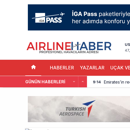
U
47
HABERLER
YAZARLAR
UÇAK VE
GÜNÜN HABERLERI
Emirates’in r
9:14
DHL uçağı hav
8:37
SpaceX Falcon
8:11
Üniformasız Di
7:50
ISG’nin term
16:20