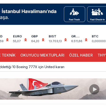
SD
EURO
GBP
BIST
GR.
BTC
ALTIN
,59
55,07
64,20
13.703,13
6.511,66
0,000000
 TEKNİK
OKUYUCU MEKTUPLARI
ÖZEL HABER
THY’
eddettiği 10 Boeing 777X için United kararı
ada cisimle çarpıştı, havalimanında patlayıcı drone bulundu
 9’un ikinci kademesi Ay’a çarptı
siplin: Kabin Ekipleri Nasıl Yolcu Olur?
inal memurlarından can kurtaran hamle