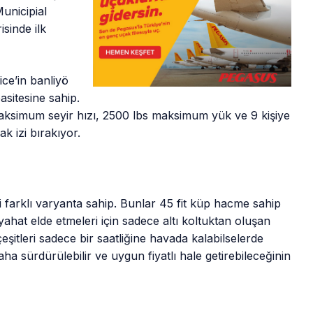
unicipial
isinde ilk
ice’in banliyö
asitesine sahip.
simum seyir hızı, 2500 lbs maksimum yük ve 9 kişiye
k izi bırakıyor.
iki farklı varyanta sahip. Bunlar 45 fit küp hacme sahip
yahat elde etmeleri için sadece altı koltuktan oluşan
şitleri sadece bir saatliğine havada kalabilselerde
ha sürdürülebilir ve uygun fiyatlı hale getirebileceğinin