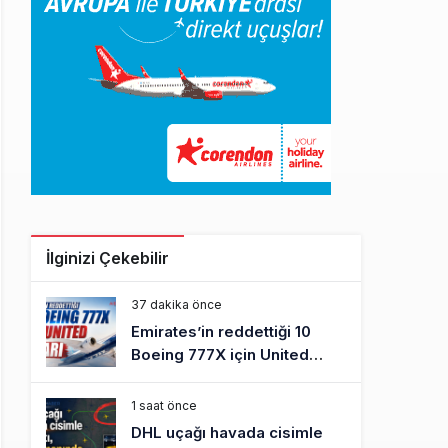
İlginizi Çekebilir
37 dakika önce
Emirates’in reddettiği 10
Boeing 777X için United
kararı
1 saat önce
DHL uçağı havada cisimle