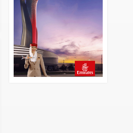
24 saat önce
THY’nin geliri yüzde 20 arttı,
net kârı yüzde 71 düştü