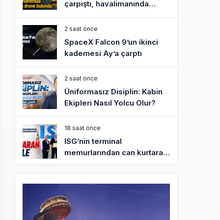
çarpıştı, havalimanında
patlayıcı drone bulundu
2 saat önce
SpaceX Falcon 9’un ikinci
kademesi Ay’a çarptı
2 saat önce
Üniformasız Disiplin: Kabin
Ekipleri Nasıl Yolcu Olur?
18 saat önce
ISG’nin terminal
memurlarından can kurtaran
hamle
22 saat önce
AJet’ten Yurt İçi Biletlerde
Yüzde 30 İndirim