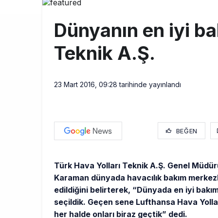
THY ve Pega
13:00
Dünyanın en iyi b
Fly Baghdad 
12:00
Teknik A.Ş.
Elektrikli uç
11:00
Lufthansa ilk
18:00
23 Mart 2016, 09:28
tarihinde yayınlandı
BEĞEN
Türk Hava Yolları Teknik A.Ş. Genel Müdü
Karaman dünyada havacılık bakım merkezle
edildiğini belirterek, “Dünyada en iyi bakı
seçildik. Geçen sene Lufthansa Hava Yollar
her halde onları biraz geçtik” dedi.