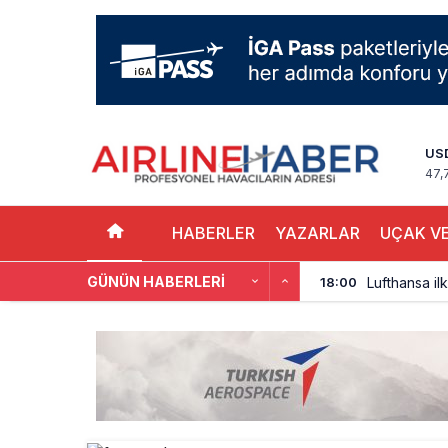
US
47,
HABERLER
YAZARLAR
UÇAK VE
Lufthansa ilk
18:00
GÜNÜN HABERLERI
Norwegian U
17:00
British Airw
16:00
Çiti aştı, b
15:00
İki hayalet u
14:00