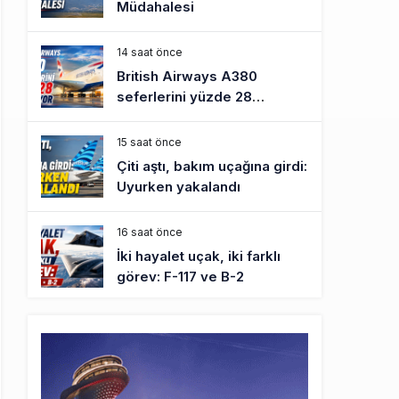
Müdahalesi
14 saat önce
British Airways A380
seferlerini yüzde 28
azaltıyor
15 saat önce
Çiti aştı, bakım uçağına girdi:
Uyurken yakalandı
16 saat önce
İki hayalet uçak, iki farklı
görev: F-117 ve B-2
17 saat önce
THY ve Pegasus Dünyanın
En Değerli Havayolları
Arasında