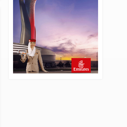
18 saat önce
Fly Baghdad ABD yaptırım
listesinden çıkarıldı
19 saat önce
Elektrikli uçaklar Avrupa’da
kısa rotalara hazırlanıyor
20 saat önce
Trump’ı taşıyan Marine One,
yolcu uçağına fazla yaklaştı
20 saat önce
Emirates A380 yolcu
rahatsızlanınca İstanbul’a
indi
21 saat önce
Emirates’in reddettiği 10