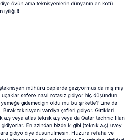
 diye övün ama teknisyenlerin dünyanın en kötü 
yiliği!!!
başteknisyen mühürü ceplerde geziyormus da mış mış 
 uçaklar sefere nasıl rotasız gidiyor hiç düşündün 
emeğe gidemedigin oldu mu bu şirkette? Line da 
rak teknisyeni vardiya şefleri gidiyor. Gittikleri 
k a.ş veya atlas teknik a.ş veya da Qatar technic filan 
 gidiyorlar. En azindan bizde ki gibi (teknik a.ş) üvey 
rlara gidiyo diye dusunulmesin. Huzura refaha ve 