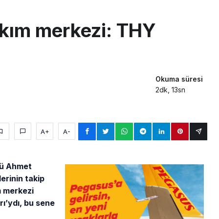
sus Dünyanın En Değerli Havayolları Arasında
akım merkezi: THY
ABD yaptırım listesinden çıkarıldı
aklar Avrupa’da kısa rotalara hazırlanıyor
 uçağını Starlink internetiyle donattı
Okuma süresi
2dk, 13sn
A+
A-
rü Ahmet
rinin takip
m merkezi
ı’ydı, bu sene