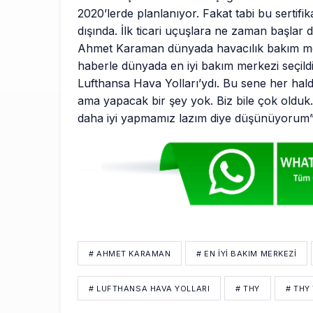
2020’lerde planlanıyor. Fakat tabi bu sertifi
dışında. İlk ticari uçuşlara ne zaman başlar 
Ahmet Karaman dünyada havacılık bakım merke
haberle dünyada en iyi bakım merkezi seçildiğ
Lufthansa Hava Yolları’ydı. Bu sene her hald
ama yapacak bir şey yok. Biz bile çok old
daha iyi yapmamız lazım diye düşünüyorum”
# AHMET KARAMAN
# EN IYI BAKIM MERKEZI
# LUFTHANSA HAVA YOLLARI
# THY
# THY