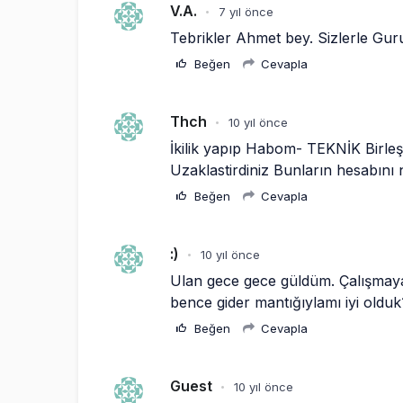
V.A.
7 yıl önce
•
Tebrikler Ahmet bey. Sizlerle Gur
Beğen
Cevapla
Thch
10 yıl önce
•
İkilik yapıp Habom- TEKNİK Birleş
Uzaklastirdiniz Bunların hesabını n
Beğen
Cevapla
:)
10 yıl önce
•
Ulan gece gece güldüm. Çalışmayan
bence gider mantığıylamı iyi olduk?
Beğen
Cevapla
Guest
10 yıl önce
•