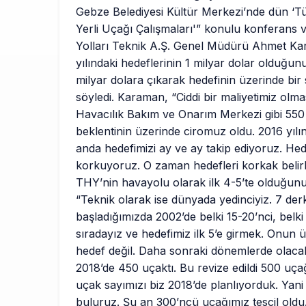
Gebze Belediyesi Kültür Merkezi’nde dün ‘Tür
Yerli Uçağı Çalışmaları'” konulu konferans
Yolları Teknik A.Ş. Genel Müdürü Ahmet Ka
yılındaki hedeflerinin 1 milyar dolar olduğun
milyar dolara çıkarak hedefinin üzerinde bir 
söyledi. Karaman, “Ciddi bir maliyetimiz olm
Havacılık Bakım ve Onarım Merkezi gibi 550 
beklentinin üzerinde ciromuz oldu. 2016 yılı
anda hedefimizi ay ve ay takip ediyoruz. Hed
korkuyoruz. O zaman hedefleri korkak belir
THY’nin havayolu olarak ilk 4-5’te olduğun
“Teknik olarak ise dünyada yedinciyiz. 7 de
başladığımızda 2002’de belki 15-20’nci, belki 
sıradayız ve hedefimiz ilk 5’e girmek. Onun ü
hedef değil. Daha sonraki dönemlerde olacak 
2018’de 450 uçaktı. Bu revize edildi 500 uç
uçak sayımızı biz 2018’de planlıyorduk. Yani 
buluruz. Şu an 300’ncü uçağımız tescil oldu. 