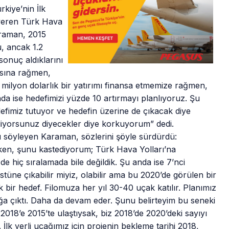
kiye’nin İlk
 veren Türk Hava
raman, 2015
u, ancak 1.2
sonuç aldıklarını
asına rağmen,
milyon dolarlık bir yatırımı finansa etmemize rağmen,
nda ise hedefimizi yüzde 10 artırmayı planlıyoruz. Şu
efimiz tutuyor ve hedefin üzerine de çıkacak diye
liyorsunuz diyecekler diye korkuyorum” dedi.
u söyleyen Karaman, sözlerini şöyle sürdürdü:
rken, şunu kastediyorum; Türk Hava Yolları’na
de hiç sıralamada bile değildik. Şu anda ise 7’nci
stüne çıkabilir miyiz, olabilir ama bu 2020’de görülen bir
bir hedef. Filomuza her yıl 30-40 uçak katılır. Planımız
ağa çıktı. Daha da devam eder. Şunu belirteyim bu seneki
2018’e 2015’te ulaştıysak, biz 2018’de 2020’deki sayıyı
İlk yerli uçağımız için projenin bekleme tarihi 2018,