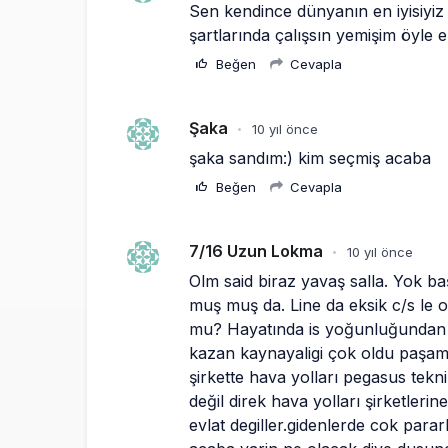
Sen kendince dünyanın en iyisiyiz
şartlarında çalışsın yemişim öyle en i
Beğen
Cevapla
Şaka
10 yıl önce
•
şaka sandım:) kim seçmiş acaba
Beğen
Cevapla
7/16 Uzun Lokma
10 yıl önce
•
Olm said biraz yavaş salla. Yok 
muş muş da. Line da eksik c/s le o
mu? Hayatında is yoğunluğundan y
kazan kaynayaligi çok oldu paşam. Bı
şirkette hava yolları pegasus tekni
değil direk hava yolları şirketlerine
evlat degiller.gidenlerde cok para