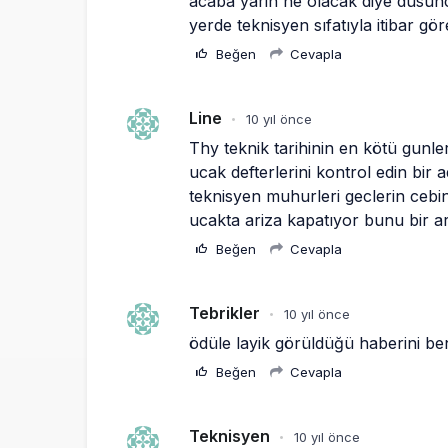
acaba yarin ne olacak diye dusunce
yerde teknisyen sıfatıyla itibar gör
Beğen
Cevapla
Line
10 yıl önce
•
Thy teknik tarihinin en kötü gunle
ucak defterlerini kontrol edin bir 
teknisyen muhurleri geclerin cebi
ucakta ariza kapatıyor bunu bir ar
Beğen
Cevapla
Tebrikler
10 yıl önce
•
ödüle layik görüldüğü haberini b
Beğen
Cevapla
Teknisyen
10 yıl önce
•