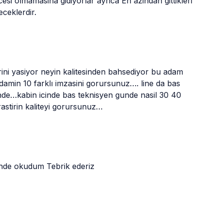
si olmamasina gidiyorlar ayrica En azindan gittikleri 
eceklerdir. 
rini yasiyor neyin kalitesinden bahsediyor bu adam 
adamin 10 farklı imzasini gorursunuz…. line da bas 
nde…kabin icinde bas teknisyen gunde nasil 30 40 
astirin kaliteyi gorursunuz…
ende okudum Tebrik ederiz 