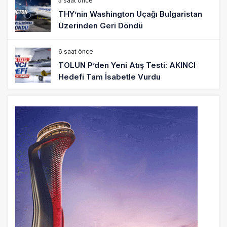
5 saat önce
THY’nin Washington Uçağı Bulgaristan
Üzerinden Geri Döndü
6 saat önce
TOLUN P’den Yeni Atış Testi: AKINCI
Hedefi Tam İsabetle Vurdu
6 saat önce
Türkiye’nin Milli Motor Projelerinde Yeni
Dönem: TEI TEKNOLOJİ Kuruldu
22 saat önce
SunExpress Günlük Yolcu Rekorunu 72
Bin 340’a Çıkardı
23 saat önce
İstanbul Havalimanı’nın 4. Pistinde İlk