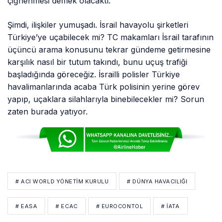
çiğnenmesi demek olacaktı.
Şimdi, ilişkiler yumuşadı. İsrail havayolu şirketleri
Türkiye’ye uçabilecek mi? TC makamları İsrail tarafının
üçüncü arama konusunu tekrar gündeme getirmesine
karşılık nasıl bir tutum takındı, bunu uçuş trafiği
başladığında göreceğiz. İsrailli polisler Türkiye
havalimanlarında acaba Türk polisinin yerine görev
yapıp, uçaklara silahlarıyla binebilecekler mi? Sorun
zaten burada yatıyor.
# ACI WORLD YÖNETIM KURULU
# DÜNYA HAVACILIĞI
# EASA
# ECAC
# EUROCONTOL
# IATA