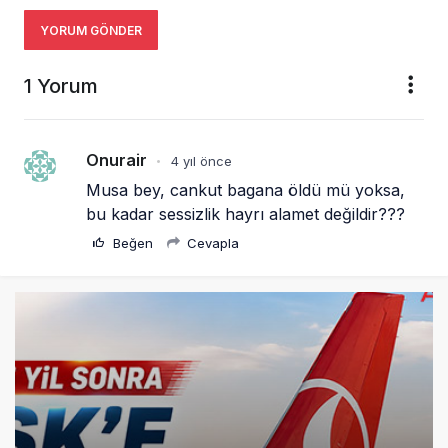
YORUM GÖNDER
1 Yorum
Onurair
4 yıl önce
•
Musa bey, cankut bagana öldü mü yoksa, 
bu kadar sessizlik hayrı alamet değildir??? 
Beğen
Cevapla