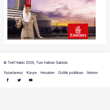
Test Uçuşu Yapıldı
23 saat önce
Aslıhan Güven, Airport Leader of the
Future Finalisti Oldu
© Telif Hakkı 2026, Tüm Hakları Saklıdır.
Artelio
Yazarlarımız
Künye
Hesabım
Gizlilik politikası
İletisim