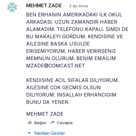
MEHMET ZADE
3 ay önce
•
BEN ERHANIN AMERIKADAKI ILK OKUL 
ARKADASI. UZUN ZAMANDIR HABER 
ALAMADIM. TELEFONU KAPALI. SIMDI DE 
BU MAKALEYI GORDUM. KENDISINE VE 
AILESINE BASKA USULDE 
ERISEMIYORUM. HABER VERIRSENIZ 
MEMNUN OLURUM. BENIM EMAILIM 
MZADE@COMCAST.NET
KENDISINE ACIL SIFALAR DILIYORUM. 
AILESINE COK GECMIS OLSUN 
DILIYORUM. INSALLAH ERHANCIGIM 
BUNU DA YENER.
MEHMET ZADE
Beğen
Cevapla
Yanıtları Göster