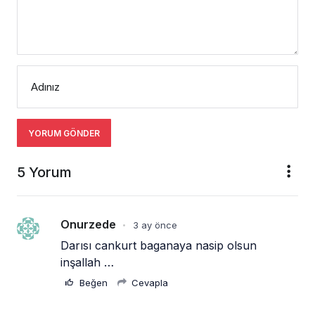
Adınız
YORUM GÖNDER
5 Yorum
Onurzede
3 ay önce
•
Darısı cankurt baganaya nasip olsun 
inşallah …
Beğen
Cevapla