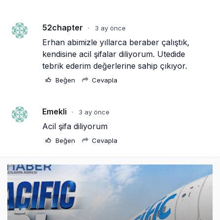
52chapter
3 ay önce
•
Erhan abimizle yıllarca beraber çalıştık, 
kendisine acil şifalar diliyorum. Utedide 
tebrik ederim değerlerine sahip çıkıyor.
Beğen
Cevapla
Emekli
3 ay önce
•
Acil şifa diliyorum
Beğen
Cevapla