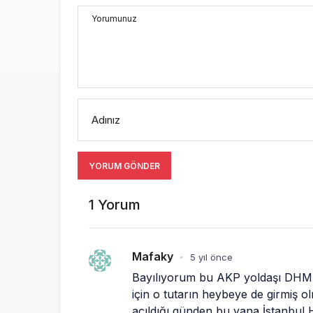
Yorumunuz
Adınız
YORUM GÖNDER
1 Yorum
Mafaky
5 yıl önce
•
Bayılıyorum bu AKP yoldaşı DHMİ’n
için o tutarın heybeye de girmiş o
açıldığı günden bu yana İstanbul H