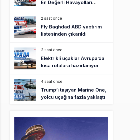
En Değerli Havayolları
Arasında
2 saat önce
Fly Baghdad ABD yaptırım
listesinden çıkarıldı
3 saat önce
Elektrikli uçaklar Avrupa’da
kısa rotalara hazırlanıyor
4 saat önce
Trump’ı taşıyan Marine One,
yolcu uçağına fazla yaklaştı
4 saat önce
Emirates A380 yolcu
rahatsızlanınca İstanbul’a
indi