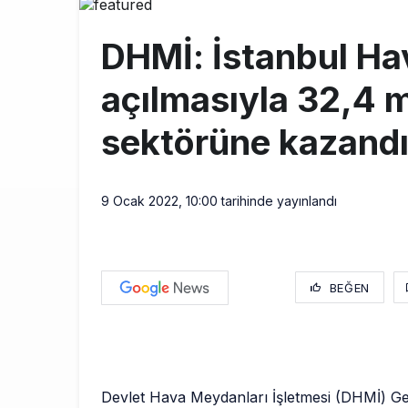
Emirates A38
10:00
DHMİ: İstanbul Ha
Emirates’in r
9:14
açılmasıyla 32,4 m
DHL uçağı hav
8:37
sektörüne kazandır
9 Ocak 2022, 10:00
tarihinde yayınlandı
BEĞEN
Devlet Hava Meydanları İşletmesi (DHMİ) G