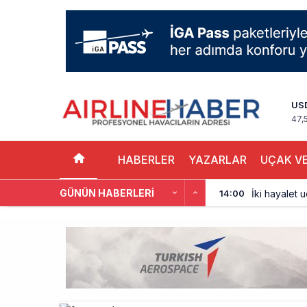
US
47,
HABERLER
YAZARLAR
UÇAK VE
GÜNÜN HABERLERI
İki hayalet u
14:00
THY ve Pega
13:00
Fly Baghdad 
12:00
Elektrikli uç
11:00
Trump’ı taşı
10:30