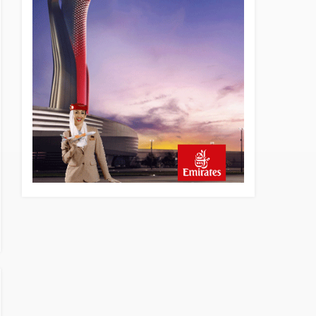
5 saat önce
Emirates’in reddettiği 10
Boeing 777X için United
kararı
5 saat önce
DHL uçağı havada cisimle
çarpıştı, havalimanında
patlayıcı drone bulundu
6 saat önce
Üniformasız Disiplin: Kabin
Ekipleri Nasıl Yolcu Olur?
22 saat önce
ISG’nin terminal
memurlarından can kurtaran
hamle