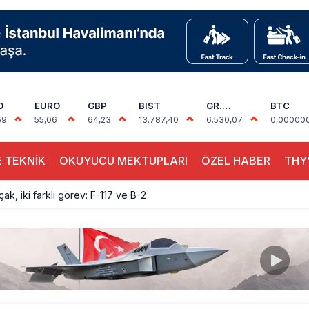
D
EURO
GBP
BIST
GR.
BTC
ALTIN
59
55,06
64,23
13.787,40
6.530,07
0,00000
 TEKNİK
OKUYUCU MEKTUPLARI
ÖZEL HABER
THY’
çak, iki farklı görev: F-117 ve B-2
sus Dünyanın En Değerli Havayolları Arasında
ABD yaptırım listesinden çıkarıldı
aklar Avrupa’da kısa rotalara hazırlanıyor
yan Marine One, yolcu uçağına fazla yaklaştı