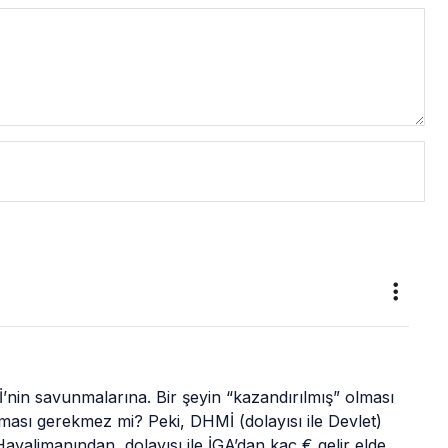
in savunmalarına. Bir şeyin “kazandırılmış” olması 
lması gerekmez mi? Peki, DHMİ (dolayısı ile Devlet) 
avalimanından, dolayısı ile İGA’dan kaç € gelir elde 