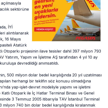
 açılmasıyla
cılık sektörüne
da, İYİ
eri alıntılanarak
ek, 16 Mayıs
pasiteli Atatürk
ı Otoparkı projesinin ilave tesisler dahil 397 milyon 793
TAV Yatırım, Yapım ve İşletme AŞ tarafından 4 yıl 10 ay
kuruluşa devredildiği anımsatıldı.
in, 500 milyon dolar bedel karşılığında 20 yıl uzatılması
ılan herhangi bir teklifin söz konusu olmadığına
ı’nda yap-işlet-devret modeliyle yapımı ve işletimi
e Katlı Otopark ile İç Hatlar Terminal Binası ve Genel
vesinde 3 Temmuz 2005 itibarıyla TAV İstanbul Terminal
l 3 milyon 740 bin dolar bedel karşılığında kiralanmak