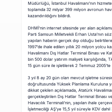
Müdürlüğü, İstanbul Havalimanı’nın hizmete
toplamda 32 milyar 399 milyon avronun hava
kazandırıldığını bildirdi.
DHMİ’nin internet sitesinde yer alan açıklama
Parti Samsun Milletvekili Erhan Usta’nın sözl
yapılan haberin gerçek dışı olduğu belirtiler
1997’de ihale edilen yıllık 20 milyon yolcu ka
Havalimanı Dış Hatlar Terminal Binası ve Katl
bin 500 dolar yatırım maliyeti karşılığında, 
15 gün süre ile işletilerek 2 Temmuz 2005’te 
3 yıl 8 ay 20 gün olan mevcut işletme süresin
doğrultusunda Yüksek Planlama Kuruluna yap
dikkat çekilen açıklamada, Atatürk Havaliman
gerçekleştirilen Dış Hatlar Terminal Binası v
Havacılık Terminali’nin, yapılan ihale çerçe
İşletmeciliği AŞ’ye 15,5 yıl süreyle KDV dahi