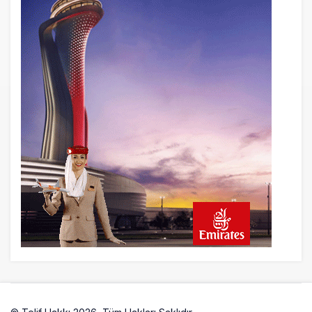
19 saat önce
AJet Uçuşlarıyla Rus Turist İçin Yeni
Türkiye Rotası
20 saat önce
Airbus Temmuz bilançosunu açıkladı:
204 yeni sipariş
21 saat önce
İstanbul uçağına polis köpeklerle girdi: 3
yolcu indirildi
21 saat önce
AyJet eğitim uçağı Hezarfen yakınında
kırım geçirdi