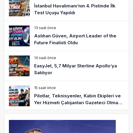
İstanbul Havalimanı’nın 4. Pistinde İlk
Test Uçuşu Yapıldı
13 saat önce
Aslıhan Güven, Airport Leader of the
Future Finalisti Oldu
14 saat önce
EasyJet, 5,7 Milyar Sterline Apollo’ya
Satılıyor
15 saat önce
Pilotlar, Teknisyenler, Kabin Ekipleri ve
Yer Hizmeti Çalışanları Gazeteci Olmaya
Çalışıyor!
17 saat önce
BookingAgora’dan Dubai’ye iki FAM Trip