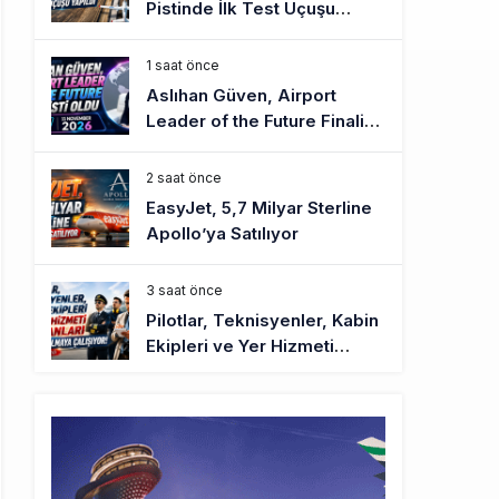
Pistinde İlk Test Uçuşu
Yapıldı
1 saat önce
Aslıhan Güven, Airport
Leader of the Future Finalisti
Oldu
2 saat önce
EasyJet, 5,7 Milyar Sterline
Apollo’ya Satılıyor
3 saat önce
Pilotlar, Teknisyenler, Kabin
Ekipleri ve Yer Hizmeti
Çalışanları Gazeteci Olmaya
Çalışıyor!
6 saat önce
BookingAgora’dan Dubai’ye
iki FAM Trip