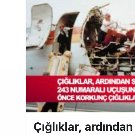
AJet Uçuşlar
10:56
Airbus Temmu
10:00
SunExpress 
18:40
Çığlıklar, ardından