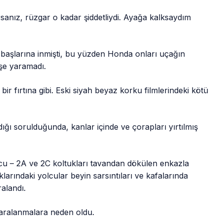
anız, rüzgar o kadar şiddetliydi. Ayağa kalksaydım
 başlarına inmişti, bu yüzden Honda onları uçağın
işe yaramadı.
ü bir fırtına gibi. Eski siyah beyaz korku filmlerindeki kötü
ığı sorulduğunda, kanlar içinde ve çorapları yırtılmış
olcu – 2A ve 2C koltukları tavandan dökülen enkazla
arındaki yolcular beyin sarsıntıları ve kafalarında
ralandı.
e yaralanmalara neden oldu.