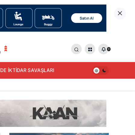
0
0
DE İKTİDAR SAVAŞLARI
alışıyor!