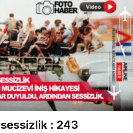
ıyla Rus Turist İçin Yeni Türkiye Rotası
z bilançosunu açıkladı: 204 yeni sipariş
Günlük Yolcu Rekorunu 72 Bin 340’a Çıkardı
 sessizlik : 243