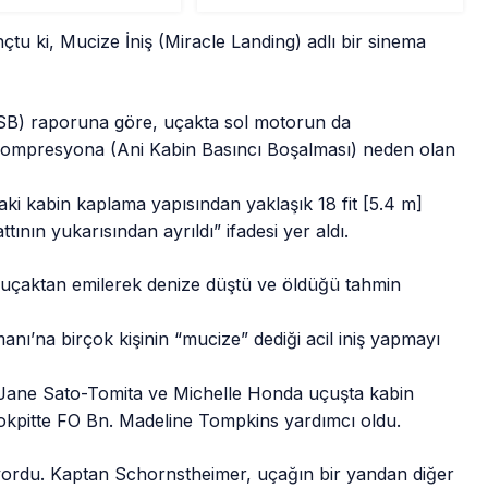
Senaryo” Zorunluluğu
Gündemde
tu ki, Mucize İniş (Miracle Landing) adlı bir sinema
SB) raporuna göre, uçakta sol motorun da
ekompresyona (Ani Kabin Basıncı Boşalması) neden olan
aki kabin kaplama yapısından yaklaşık 18 fit [5.4 m]
ının yukarısından ayrıldı” ifadesi yer aldı.
 uçaktan emilerek denize düştü ve öldüğü tahmin
manı’na birçok kişinin “mucize” dediği acil iniş yapmayı
, Jane Sato-Tomita ve Michelle Honda uçuşta kabin
okpitte FO Bn. Madeline Tompkins yardımcı oldu.
rdu. Kaptan Schornstheimer, uçağın bir yandan diğer