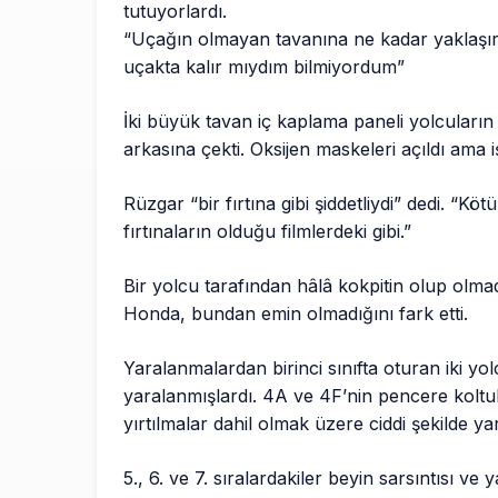
tutuyorlardı.
“Uçağın olmayan tavanına ne kadar yaklaşırs
uçakta kalır mıydım bilmiyordum”
İki büyük tavan iç kaplama paneli yolcuların
arkasına çekti. Oksijen maskeleri açıldı ama 
Rüzgar “bir fırtına gibi şiddetliydi” dedi. “Köt
fırtınaların olduğu filmlerdeki gibi.”
Bir yolcu tarafından hâlâ kokpitin olup olmad
Honda, bundan emin olmadığını fark etti.
Yaralanmalardan birinci sınıfta oturan iki y
yaralanmışlardı. 4A ve 4F’nin pencere koltukl
yırtılmalar dahil olmak üzere ciddi şekilde ya
5., 6. ve 7. sıralardakiler beyin sarsıntısı v