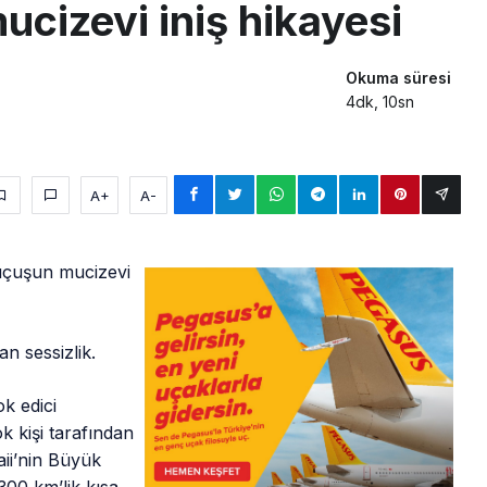
cizevi iniş hikayesi
Okuma süresi
4dk, 10sn
A+
A-
 uçuşun mucizevi
n sessizlik.
ok edici
k kişi tarafından
aii’nin Büyük