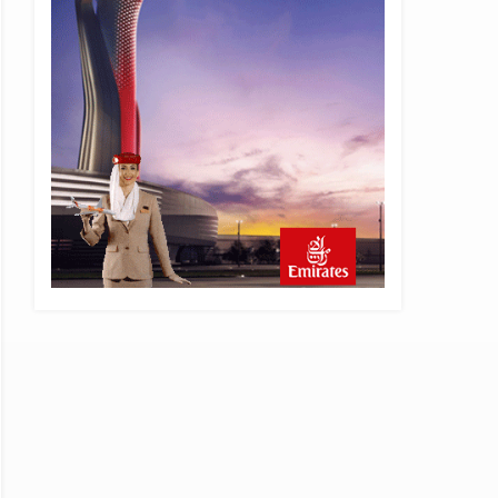
8 saat önce
AJet Uçuşlarıyla Rus Turist
İçin Yeni Türkiye Rotası
9 saat önce
Airbus Temmuz bilançosunu
açıkladı: 204 yeni sipariş
9 saat önce
İstanbul uçağına polis
köpeklerle girdi: 3 yolcu
indirildi
10 saat önce
AyJet eğitim uçağı Hezarfen
yakınında kırım geçirdi