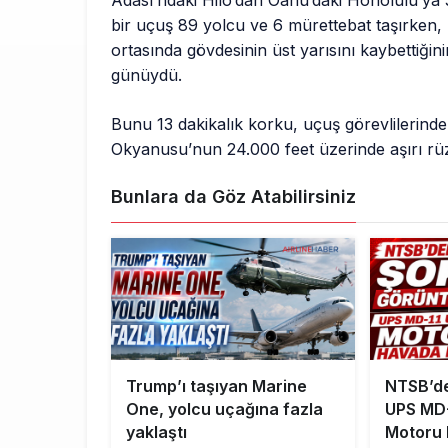
Adası’ndaki Hilo’dan Oahu’daki Honolulu’ya 
bir uçuş 89 yolcu ve 6 mürettebat taşırken
ortasında gövdesinin üst yarısını kaybettiğin
günüydü.
Bunu 13 dakikalık korku, uçuş görevlilerinden 
Okyanusu’nun 24.000 feet üzerinde aşırı rü
Bunlara da Göz Atabilirsiniz
Trump’ı taşıyan Marine
NTSB’de
One, yolcu uçağına fazla
UPS MD-
yaklaştı
Motoru