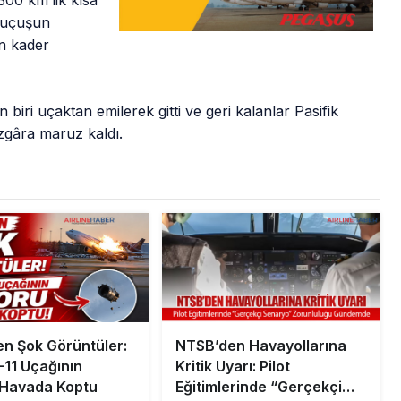
300 km’lik kısa
, uçuşun
in kader
biri uçaktan emilerek gitti ve geri kalanlar Pasifik
zgâra maruz kaldı.
n Şok Görüntüler:
NTSB’den Havayollarına
11 Uçağının
Kritik Uyarı: Pilot
 Havada Koptu
Eğitimlerinde “Gerçekçi