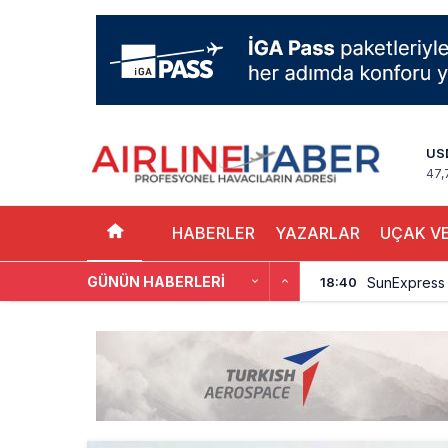
US
47,
HABERLER
YAZARLAR
UÇAK VE
GÜNÜN HABERLERI
İstanbul Hava
17:59
Aslıhan Güven
17:11
EasyJet, 5,7 
16:27
Pilotlar, Te
15:26
BookingAgor
12:58