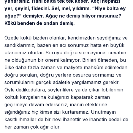
yanarsınız. Hani balta tek tek keser. Keçi hepinizi
yer, şeyini, fidesini. Sel, mel, yıldırım. “Niye balta ey
ağaç?” demişler. Ağaç ne demiş biliyor musunuz?
Kökü benden de ondan demiş.
Özetle kökü bizden olanlar, kendimizden saydığımız ve
sandıklarımız, bazen en acı sonumuz hatta en büyük
utancımız olurlar. Soruyu doğru sormayınca, cevabın
ne olduğunun bir önemi kalmıyor. Birileri ölmeden, bu
ülke daha fazla zaman ve maliyete mahkûm edilmeden
doğru soruları, doğru yerlere cesurca sormamız ve
sorumlularını gerçek adaletle yargılamamız gerekir.
Öyle dedikodulara, söylentilere ya da çıkar lobilerinin
koltuk kavgalarına kulağınızı kapatarak zaman
geçirmeye devam ederseniz, inanın eteklerine
sığındığınız hiç kimse sizi kurtaramaz. Unutmayın
kasıtlı ihmaller de bir nevi ihanettir ve ihanetin bedeli de
her zaman çok ağır olur.