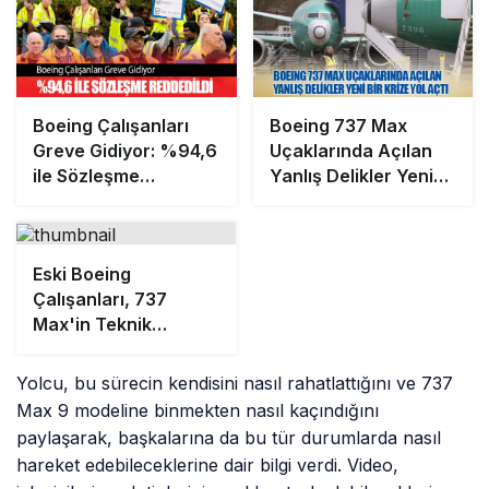
Boeing Çalışanları
Boeing 737 Max
Greve Gidiyor: %94,6
Uçaklarında Açılan
ile Sözleşme
Yanlış Delikler Yeni
Reddedildi
Bir Krize Yol Açtı
Eski Boeing
Çalışanları, 737
Max'in Teknik
Sorunlarını Şikayet
Etti
Yolcu, bu sürecin kendisini nasıl rahatlattığını ve 737
Max 9 modeline binmekten nasıl kaçındığını
paylaşarak, başkalarına da bu tür durumlarda nasıl
hareket edebileceklerine dair bilgi verdi. Video,