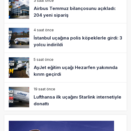
3 saat önce
Airbus Temmuz bilançosunu açıkladı:
204 yeni sipariş
4 saat önce
İstanbul uçağına polis köpeklerle girdi: 3
yolcu indirildi
5 saat önce
AyJet eğitim uçağı Hezarfen yakınında
kırım geçirdi
19 saat önce
Lufthansa ilk uçağını Starlink internetiyle
donattı
20 saat önce
Norwegian Uçağına Polis Müdahalesi