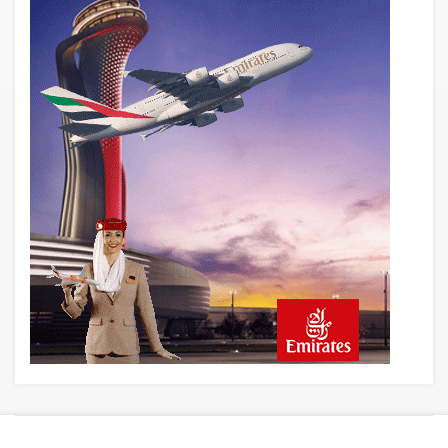
21 saat önce
British Airways A380 seferlerini yüzde
28 azaltıyor
22 saat önce
Çiti aştı, bakım uçağına girdi: Uyurken
yakalandı
23 saat önce
İki hayalet uçak, iki farklı görev: F-117 ve
B-2