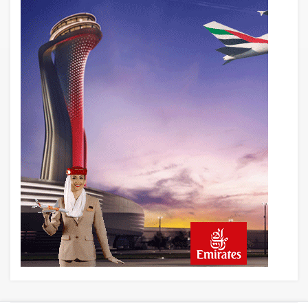
Norwegian Uçağına Polis Müdahalesi
19 saat önce
British Airways A380 seferlerini yüzde
28 azaltıyor
20 saat önce
Çiti aştı, bakım uçağına girdi: Uyurken
yakalandı
21 saat önce
İki hayalet uçak, iki farklı görev: F-117 ve
B-2
22 saat önce
THY ve Pegasus Dünyanın En Değerli
Havayolları Arasında