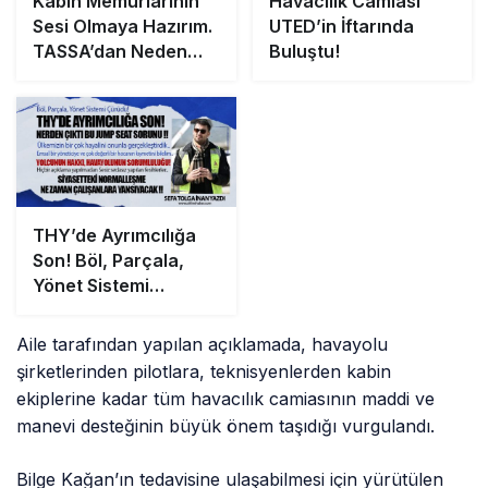
Kabin Memurlarının
Havacılık Camiası
Sesi Olmaya Hazırım.
UTED’in İftarında
TASSA’dan Neden
Buluştu!
Ses Çıkmıyor? Kabin
Memurları Soruyor
THY’de Ayrımcılığa
Son! Böl, Parçala,
Yönet Sistemi
Çürüdü! Nerden çıktı
bu jump seat sorunu
Aile tarafından yapılan açıklamada, havayolu
!!
şirketlerinden pilotlara, teknisyenlerden kabin
ekiplerine kadar tüm havacılık camiasının maddi ve
manevi desteğinin büyük önem taşıdığı vurgulandı.
Bilge Kağan’ın tedavisine ulaşabilmesi için yürütülen