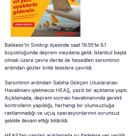
Balıkesir’in Sındırgı ilçesinde saat 19.55’te 6.1
büyüklüğünde deprem meydana geldi. İstanbul başta
olmak üzere çevre illerde de hissedilen sarsıntının
ardından gözler kritik tesislere çevrildi.
Sarsıntının ardından Sabiha Gökçen Uluslararası
Havalimanı işletmecisi HEAŞ, yazılı bir açıklama yaptı.
Açıklamada, deprem sonrası havalimanında gerekli
kontrollerin yapıldığı, herhangi bir olumsuzluğa
rastlanmadığı ve uçuş operasyonlarının sorunsuz
şekilde devam ettiği bildirildi.
HEAŞ’tan yapılan açıklamada şu ifadelere yer verildi: