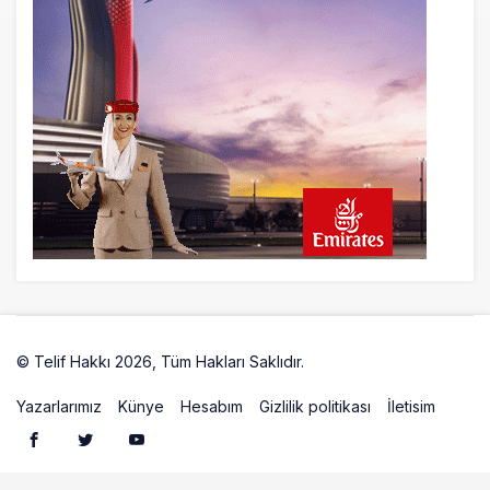
20 saat önce
Airbus Temmuz bilançosunu açıkladı:
204 yeni sipariş
21 saat önce
İstanbul uçağına polis köpeklerle girdi: 3
yolcu indirildi
21 saat önce
AyJet eğitim uçağı Hezarfen yakınında
kırım geçirdi
© Telif Hakkı 2026, Tüm Hakları Saklıdır.
Artelio
Yazarlarımız
Künye
Hesabım
Gizlilik politikası
İletisim