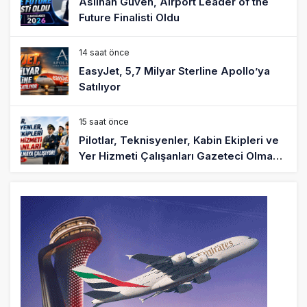
Aslıhan Güven, Airport Leader of the
Future Finalisti Oldu
14 saat önce
EasyJet, 5,7 Milyar Sterline Apollo’ya
Satılıyor
15 saat önce
Pilotlar, Teknisyenler, Kabin Ekipleri ve
Yer Hizmeti Çalışanları Gazeteci Olmaya
Çalışıyor!
17 saat önce
BookingAgora’dan Dubai’ye iki FAM Trip
19 saat önce
AJet Uçuşlarıyla Rus Turist İçin Yeni
Türkiye Rotası