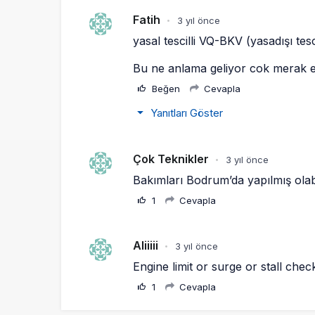
Fatih
3 yıl önce
•
yasal tescilli VQ-BKV (yasadışı tes
Bu ne anlama geliyor cok merak e
Beğen
Cevapla
Yanıtları Göster
Çok Teknikler
3 yıl önce
•
Bakımları Bodrum’da yapılmış olab
1
Cevapla
Aliiiii
3 yıl önce
•
Engine limit or surge or stall check
1
Cevapla