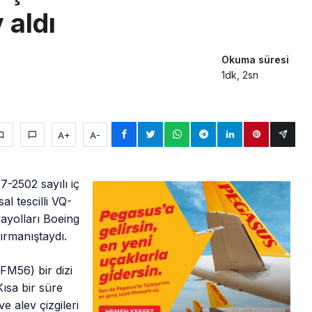
 aldı
Okuma süresi
1dk, 2sn
A+
A-
2502 sayılı iç
al tescilli VQ-
ayolları Boeing
ırmanıştaydı.
FM56) bir dizi
Kısa bir süre
e alev çizgileri