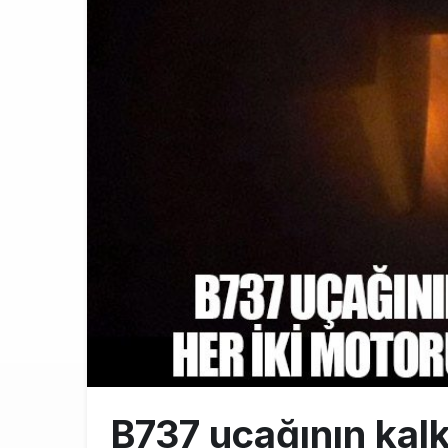
Türkiye’nin
10:26
SunExpress 
18:40
İstanbul Hava
17:59
B737 uçağının kalkı