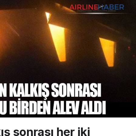
 Milli Motor Projelerinde Yeni Dönem: TEI TEKNOLOJİ Kuruldu
Günlük Yolcu Rekorunu 72 Bin 340’a Çıkardı
limanı’nın 4. Pistinde İlk Test Uçuşu Yapıldı
ş sonrası her iki