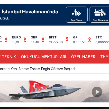
D
EURO
GBP
BIST
GR.
BTC
ALTIN
71
55,19
64,48
13.779,39
6.660,55
0,00000
 TEKNİK
OKUYUCU MEKTUPLARI
ÖZEL HABER
THY’
hnic’te Yeni Atama: Erdem Engin Göreve Başladı
k 4,5 Yıl Sonra Minsk’e Yeniden Uçacak
alimanı Avrupa’nın En Yoğunu Oldu, Dünyada 7’nciliğe Yükseldi
ington Uçağı Bulgaristan Üzerinden Geri Döndü
 Yeni Atış Testi: AKINCI Hedefi Tam İsabetle Vurdu