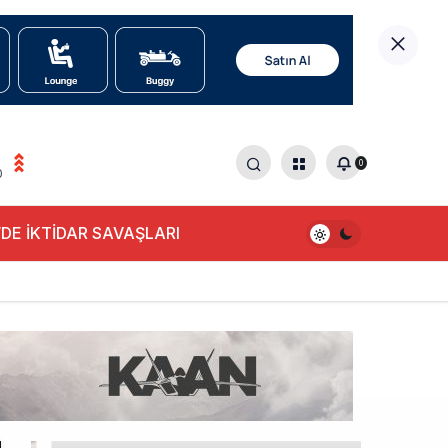
0
0
DE İKTİDAR SAVAŞLARI