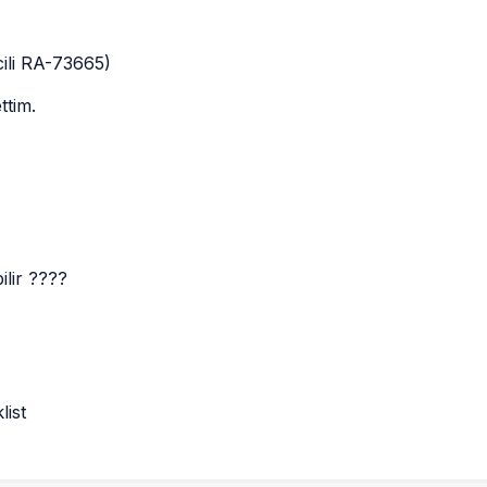
cili RA-73665)
ttim.
ilir ????
list