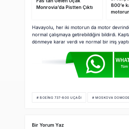
Fas’tan Gelen Uçak
800’e k
Monrovia’da Pistten Çıktı
motorun
Havayolu, her iki motorun da motor devrinde
normal çalışmaya getirebildiğini bildirdi. Kap
dönmeye karar verdi ve normal bir iniş yaptı
# BOEING 737-800 UÇAĞI
# MOSKOVA DOMOD
Bir Yorum Yaz