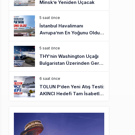
Minsk’e Yeniden Uçacak
5 saat önce
İstanbul Havalimanı
Avrupa’nın En Yoğunu Oldu,
Dünyada 7’nciliğe Yükseldi
5 saat önce
THY’nin Washington Uçağı
Bulgaristan Üzerinden Geri
Döndü
6 saat önce
TOLUN P’den Yeni Atış Testi:
AKINCI Hedefi Tam İsabetle
Vurdu
6 saat önce
Türkiye’nin Milli Motor
Projelerinde Yeni Dönem:
TEI TEKNOLOJİ Kuruldu