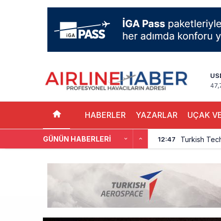
US
47,
HABERLER
YAZARLAR
UÇAK VE
GÜNÜN HABERLERI
Turkish Tec
12:47
THY, Yaklaşı
12:18
İstanbul Hav
11:58
THY’nin Wash
11:13
TOLUN P’den
10:48