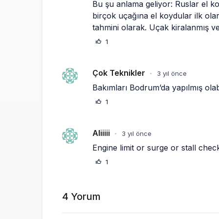
Bu şu anlama geliyor: Ruslar el ko
birçok uçağına el koydular ilk olar
tahmini olarak. Uçak kiralanmış 
1
Çok Teknikler
3 yıl önce
•
Bakımları Bodrum’da yapılmış olab
1
Aliiiii
3 yıl önce
•
Engine limit or surge or stall check
1
4 Yorum