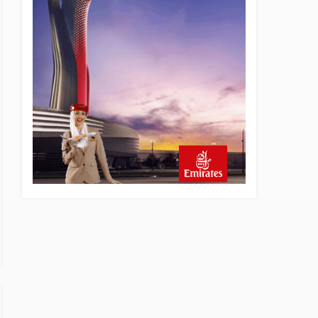
22 saat önce
SunExpress Günlük Yolcu
Rekorunu 72 Bin 340’a
Çıkardı
23 saat önce
İstanbul Havalimanı’nın 4.
Pistinde İlk Test Uçuşu
Yapıldı
23 saat önce
Aslıhan Güven, Airport
Leader of the Future Finalisti
Oldu