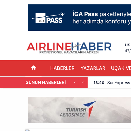
US
47,
HABERLER
YAZARLAR
UÇAK VE
GÜNÜN HABERLERI
SunExpress 
18:40
İstanbul Hava
17:59
Aslıhan Güven
17:11
EasyJet, 5,7 
16:27
Pilotlar, Te
15:26