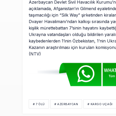
Azerbaycan Devlet Sivil Havacılık Kurumu’n
açıklamada, Afganistan’ın Gilmend eyaletind
taşımacılığı için “Silk Way” şirketinden kira
Dvayer Havalimanı’ndan kalkışı sırasında y
kişilik mürettebattan 7’sinin hayatını kaybettiği,
Ukrayna vatandaşları olduğu bildirilen yaralı
kaybedenlerden 1’inin Özbekistan, 1’nin Ukr
Kazanın araştırılması için kurulan komisyonun 
(NTV)
# 7 ÖLÜ
# AZERBAYCAN
# KARGO UÇAĞI