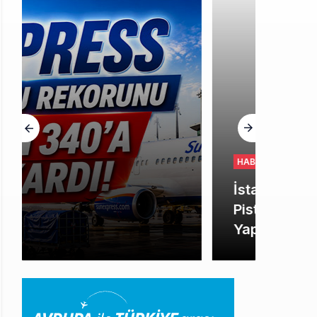
HABERLER
İstanbul Havalimanı’nın 4.
Pistinde İlk Test Uçuşu
Yapıldı