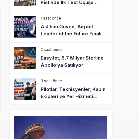
Pistinde İlk Test Uçuşu
Yapıldı
1 saat önce
Aslıhan Güven, Airport
Leader of the Future Finalisti
Oldu
2 saat önce
EasyJet, 5,7 Milyar Sterline
Apollo’ya Satılıyor
3 saat önce
Pilotlar, Teknisyenler, Kabin
Ekipleri ve Yer Hizmeti
Çalışanları Gazeteci Olmaya
Çalışıyor!
6 saat önce
BookingAgora’dan Dubai’ye
iki FAM Trip