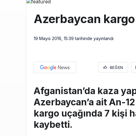
BookingAgor
12:58
Azerbaycan kargo 
AJet Uçuşlar
10:56
Airbus Temmu
10:00
19 Mayıs 2016, 15:39
tarihinde yayınlandı
BEĞEN
Afganistan’da kaza ya
Azerbaycan’a ait An-12 
kargo uçağında 7 kişi h
kaybetti.