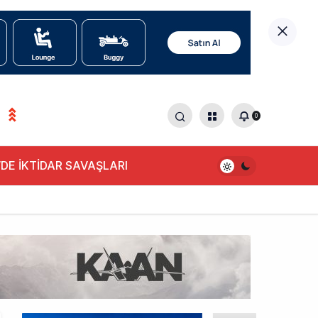
0
0
DE İKTİDAR SAVAŞLARI
alışıyor!