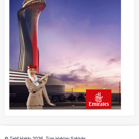
6 saat önce
Fly Baghdad ABD yaptırım listesinden
çıkarıldı
7 saat önce
Elektrikli uçaklar Avrupa’da kısa rotalara
hazırlanıyor
8 saat önce
Trump’ı taşıyan Marine One, yolcu
uçağına fazla yaklaştı
8 saat önce
Emirates A380 yolcu rahatsızlanınca
İstanbul’a indi
© Telif Hakkı 2026, Tüm Hakları Saklıdır.
Artelio