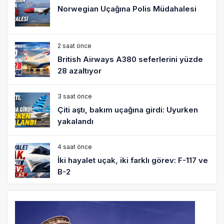
Norwegian Uçağına Polis Müdahalesi
2 saat önce
British Airways A380 seferlerini yüzde
28 azaltıyor
3 saat önce
Çiti aştı, bakım uçağına girdi: Uyurken
yakalandı
4 saat önce
İki hayalet uçak, iki farklı görev: F-117 ve
B-2
5 saat önce
THY ve Pegasus Dünyanın En Değerli
Havayolları Arasında