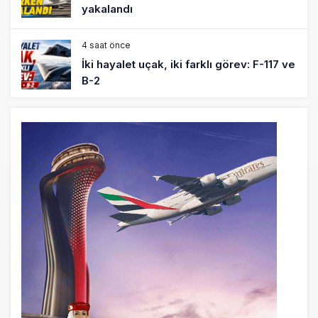
yakalandı
4 saat önce
İki hayalet uçak, iki farklı görev: F-117 ve
B-2
5 saat önce
THY ve Pegasus Dünyanın En Değerli
Havayolları Arasında
6 saat önce
Fly Baghdad ABD yaptırım listesinden
çıkarıldı
7 saat önce
Elektrikli uçaklar Avrupa’da kısa rotalara
hazırlanıyor