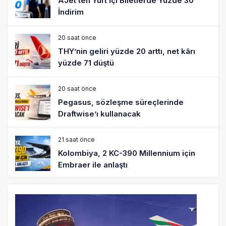
Pegasus, sözleşme süreçlerinde
Draftwise’ı kullanacak
21 saat önce
Kolombiya, 2 KC-390 Millennium için
Embraer ile anlaştı
22 saat önce
Üniversite adayı avlanma ve aldanma!
Yazıcıoğlu Kazası 19 yıl sonra sil baştan
SHGM yönetiminin hiç mi kusuru yok?