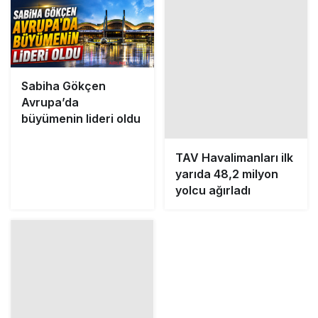
Sabiha Gökçen
TAV Havalimanları ilk
Avrupa’da
yarıda 48,2 milyon
büyümenin lideri oldu
yolcu ağırladı
Embraer: 150 Koltuğa
Kadar Jet Talebi 8
Bin 500’e Çıkacak
Günlük 200 Bin Yolcu