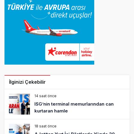
İlginizi Çekebilir
14 saat önce
ISG’nin terminal memurlarından can
kurtaran hamle
18 saat önce
AJet’ten Yurt İçi Biletlerde Yüzde 30
İndirim
20 saat önce
THY’nin geliri yüzde 20 arttı, net kârı
yüzde 71 düştü
20 saat önce