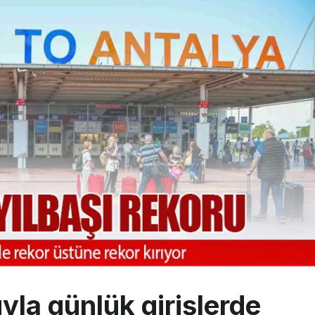
 Milli Motor Projelerinde Yeni Dönem: TEI TEKNOLOJİ Kuruldu
Günlük Yolcu Rekorunu 72 Bin 340’a Çıkardı
limanı’nın 4. Pistinde İlk Test Uçuşu Yapıldı
yla günlük girişlerde