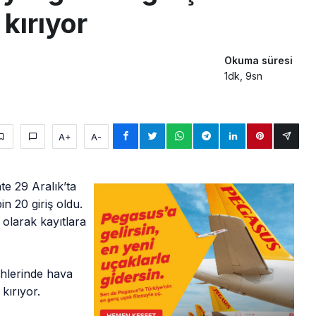
kırıyor
Okuma süresi
1dk, 9sn
A+
A-
nte 29 Aralık’ta
in 20 giriş oldu.
i olarak kayıtlara
rihlerinde hava
kırıyor.