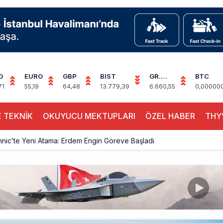
D
EURO
GBP
BIST
GR.
BTC
ALTIN
71
55,19
64,48
13.779,39
6.660,55
0,00000
 TEKNİK
OKUYUCU MEKTUPLARI
ÖZEL HABER
THY’
hnic’te Yeni Atama: Erdem Engin Göreve Başladı
k 4,5 Yıl Sonra Minsk’e Yeniden Uçacak
alimanı Avrupa’nın En Yoğunu Oldu, Dünyada 7’nciliğe Yükseldi
ington Uçağı Bulgaristan Üzerinden Geri Döndü
 Yeni Atış Testi: AKINCI Hedefi Tam İsabetle Vurdu