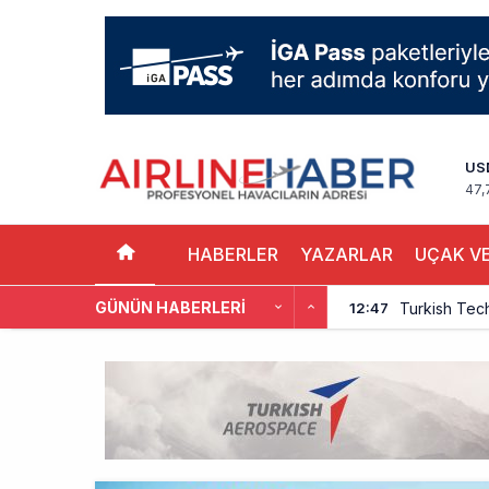
US
47,
HABERLER
YAZARLAR
UÇAK VE
GÜNÜN HABERLERI
Turkish Tec
12:47
THY, Yaklaşı
12:18
İstanbul Hav
11:58
THY’nin Wash
11:13
TOLUN P’den
10:48