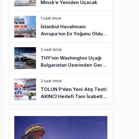
Minsk’e Yeniden Uçacak
1 saat önce
İstanbul Havalimanı
Avrupa’nın En Yoğunu Oldu,
Dünyada 7’nciliğe Yükseldi
2 saat önce
THY’nin Washington Uçağı
Bulgaristan Üzerinden Geri
Döndü
2 saat önce
TOLUN P’den Yeni Atış Testi:
AKINCI Hedefi Tam İsabetle
Vurdu
3 saat önce
Türkiye’nin Milli Motor
Projelerinde Yeni Dönem:
TEI TEKNOLOJİ Kuruldu