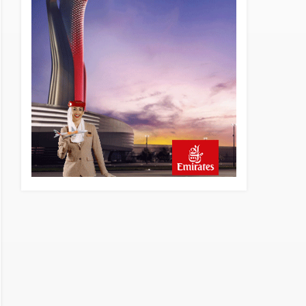
18 saat önce
SunExpress Günlük Yolcu
Rekorunu 72 Bin 340’a
Çıkardı
19 saat önce
İstanbul Havalimanı’nın 4.
Pistinde İlk Test Uçuşu
Yapıldı
20 saat önce
Aslıhan Güven, Airport
Leader of the Future Finalisti
Oldu
21 saat önce
EasyJet, 5,7 Milyar Sterline
Apollo’ya Satılıyor
22 saat önce
Pilotlar, Teknisyenler, Kabin