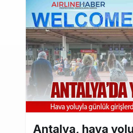
Türkiye’nin
10:26
SunExpress 
18:40
İstanbul Hava
17:59
Antalya, hava yolu