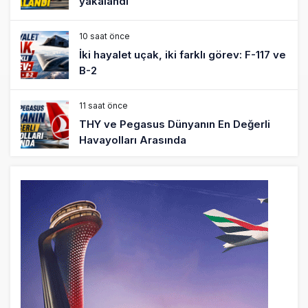
yakalandı
10 saat önce
İki hayalet uçak, iki farklı görev: F-117 ve
B-2
11 saat önce
THY ve Pegasus Dünyanın En Değerli
Havayolları Arasında
12 saat önce
Fly Baghdad ABD yaptırım listesinden
çıkarıldı
13 saat önce
Elektrikli uçaklar Avrupa’da kısa rotalara
hazırlanıyor