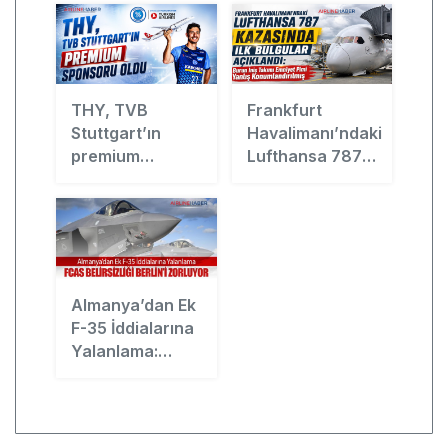
THY, TVB
Frankfurt
Stuttgart’ın
Havalimanı’ndaki
premium
Lufthansa 787
sponsoru oldu
Kazasında İlk
Bulgular
Açıklandı: Burun
İniş Takımı
Emniyet Pimi
Yanlış
Almanya’dan Ek
Konumlandırılmış
F-35 İddialarına
Yalanlama:
FCAS Belirsizliği
Berlin’i Zorluyor