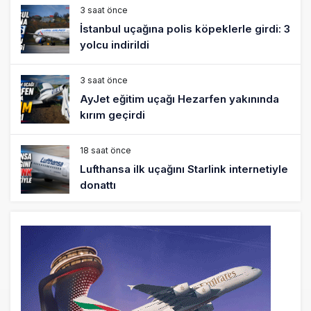
3 saat önce
İstanbul uçağına polis köpeklerle girdi: 3
yolcu indirildi
3 saat önce
AyJet eğitim uçağı Hezarfen yakınında
kırım geçirdi
18 saat önce
Lufthansa ilk uçağını Starlink internetiyle
donattı
19 saat önce
Norwegian Uçağına Polis Müdahalesi
20 saat önce
British Airways A380 seferlerini yüzde