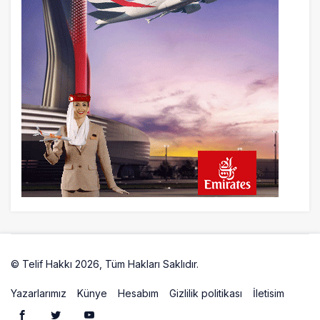
28 azaltıyor
21 saat önce
Çiti aştı, bakım uçağına girdi: Uyurken
yakalandı
22 saat önce
İki hayalet uçak, iki farklı görev: F-117 ve
B-2
23 saat önce
THY ve Pegasus Dünyanın En Değerli
Havayolları Arasında
© Telif Hakkı 2026, Tüm Hakları Saklıdır.
Artelio
Yazarlarımız
Künye
Hesabım
Gizlilik politikası
İletisim