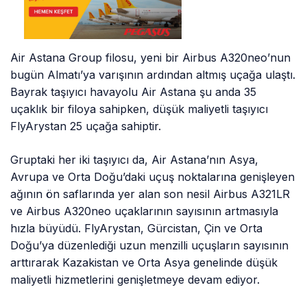
Air Astana Group filosu, yeni bir Airbus A320neo’nun
bugün Almatı’ya varışının ardından altmış uçağa ulaştı.
Bayrak taşıyıcı havayolu Air Astana şu anda 35
uçaklık bir filoya sahipken, düşük maliyetli taşıyıcı
FlyArystan 25 uçağa sahiptir.
Gruptaki her iki taşıyıcı da, Air Astana’nın Asya,
Avrupa ve Orta Doğu’daki uçuş noktalarına genişleyen
ağının ön saflarında yer alan son nesil Airbus A321LR
ve Airbus A320neo uçaklarının sayısının artmasıyla
hızla büyüdü. FlyArystan, Gürcistan, Çin ve Orta
Doğu’ya düzenlediği uzun menzilli uçuşların sayısının
arttırarak Kazakistan ve Orta Asya genelinde düşük
maliyetli hizmetlerini genişletmeye devam ediyor.