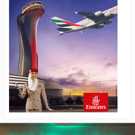
Kişi Öldü
20 saat önce
Uçak Bakımında Yetki Kimde Olmalı?
Havacılıkta İyi Hakem Oyunu Kendi
Oynamaz
21 saat önce
Savunma Sanayiinde Yeni Silah: Seri
Üretim Kapasitesi
21 saat önce
Yerli ve milli turizme yabancı kıskacı!
Türkiye’de sadece 50 kişide var İkinci
arabanı sat, ‘pır pır’ uçak al!
21 saat önce
Havacılıkta Rekor Keyfi, Kârlılıkta
Darboğazın Gerçek Yüzü!