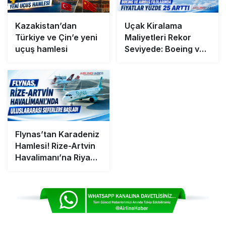
Kazakistan’dan
Uçak Kiralama
Türkiye ve Çin’e yeni
Maliyetleri Rekor
uçuş hamlesi
Seviyede: Boeing ve
Airbus Filolarında
Fiyatlar Yüzde 25
Arttı
Flynas’tan Karadeniz
Hamlesi! Rize-Artvin
Havalimanı’na Riyad
ve Cidde’den Direkt
Uçuşlar Başladı