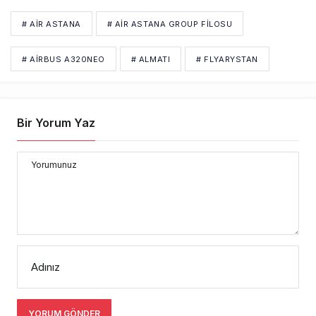
# AIR ASTANA
# AIR ASTANA GROUP FILOSU
# AIRBUS A320NEO
# ALMATI
# FLYARYSTAN
Bir Yorum Yaz
Yorumunuz
Adınız
YORUM GÖNDER