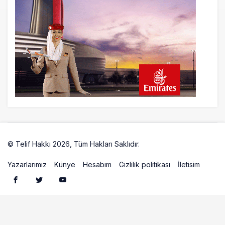
Üniformasız Disiplin: Kabin Ekipleri Nasıl
Yolcu Olur?
21 saat önce
ISG’nin terminal memurlarından can
kurtaran hamle
© Telif Hakkı 2026, Tüm Hakları Saklıdır.
Artelio
Yazarlarımız
Künye
Hesabım
Gizlilik politikası
İletisim