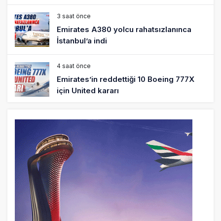
3 saat önce
Emirates A380 yolcu rahatsızlanınca
İstanbul’a indi
4 saat önce
Emirates’in reddettiği 10 Boeing 777X
için United kararı
4 saat önce
DHL uçağı havada cisimle çarpıştı,
havalimanında patlayıcı drone bulundu
5 saat önce
SpaceX Falcon 9’un ikinci kademesi
Ay’a çarptı
5 saat önce