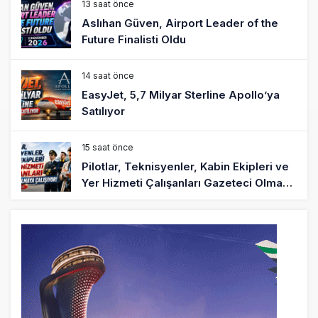
13 saat önce
Aslıhan Güven, Airport Leader of the
Future Finalisti Oldu
14 saat önce
EasyJet, 5,7 Milyar Sterline Apollo’ya
Satılıyor
15 saat önce
Pilotlar, Teknisyenler, Kabin Ekipleri ve
Yer Hizmeti Çalışanları Gazeteci Olmaya
Çalışıyor!
17 saat önce
BookingAgora’dan Dubai’ye iki FAM Trip
19 saat önce
AJet Uçuşlarıyla Rus Turist İçin Yeni