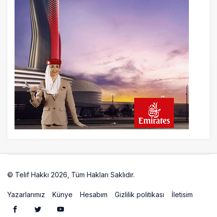
Türkiye Rotası
20 saat önce
Airbus Temmuz bilançosunu açıkladı:
204 yeni sipariş
21 saat önce
İstanbul uçağına polis köpeklerle girdi: 3
yolcu indirildi
21 saat önce
AyJet eğitim uçağı Hezarfen yakınında
kırım geçirdi
© Telif Hakkı 2026, Tüm Hakları Saklıdır.
Artelio
Yazarlarımız
Künye
Hesabım
Gizlilik politikası
İletisim