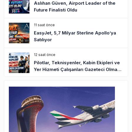
Aslıhan Güven, Airport Leader of the
Future Finalisti Oldu
11 saat önce
EasyJet, 5,7 Milyar Sterline Apollo’ya
Satılıyor
12 saat önce
Pilotlar, Teknisyenler, Kabin Ekipleri ve
Yer Hizmeti Çalışanları Gazeteci Olmaya
Çalışıyor!
14 saat önce
BookingAgora’dan Dubai’ye iki FAM Trip
16 saat önce
AJet Uçuşlarıyla Rus Turist İçin Yeni
Türkiye Rotası