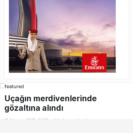
17 saat önce
Airbus Temmuz bilançosunu açıkladı:
204 yeni sipariş
18 saat önce
İstanbul uçağına polis köpeklerle girdi: 3
yolcu indirildi
18 saat önce
AyJet eğitim uçağı Hezarfen yakınında
kırım geçirdi
Uçağın merdivenlerinde
gözaltına alındı
12 Ağustos 2018, 14:00
tarihinde yayınlandı
Okuma süresi