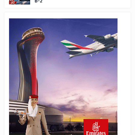
B-2
5 saat önce
THY ve Pegasus Dünyanın En Değerli
Havayolları Arasında
6 saat önce
Fly Baghdad ABD yaptırım listesinden
çıkarıldı
7 saat önce
Elektrikli uçaklar Avrupa’da kısa rotalara
hazırlanıyor
8 saat önce
Trump’ı taşıyan Marine One, yolcu
uçağına fazla yaklaştı