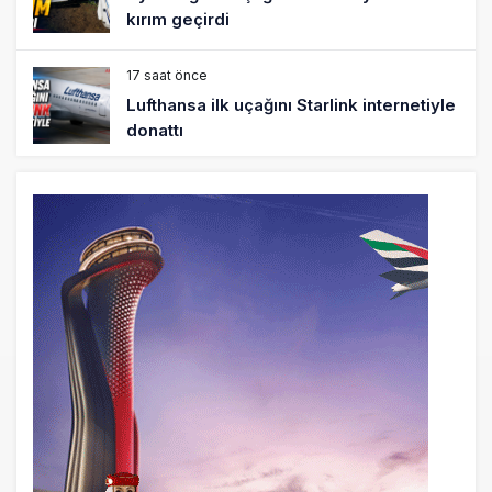
kırım geçirdi
17 saat önce
Lufthansa ilk uçağını Starlink internetiyle
donattı
18 saat önce
Norwegian Uçağına Polis Müdahalesi
19 saat önce
British Airways A380 seferlerini yüzde
28 azaltıyor
20 saat önce
Çiti aştı, bakım uçağına girdi: Uyurken
yakalandı