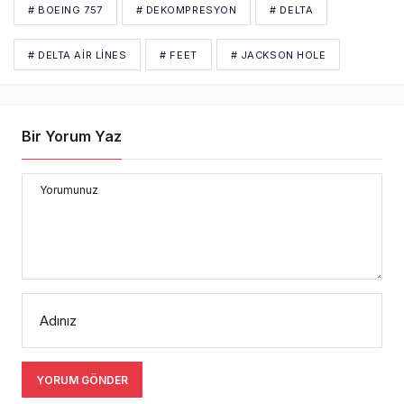
# BOEING 757
# DEKOMPRESYON
# DELTA
# DELTA AIR LINES
# FEET
# JACKSON HOLE
Bir Yorum Yaz
Yorumunuz
Adınız
YORUM GÖNDER