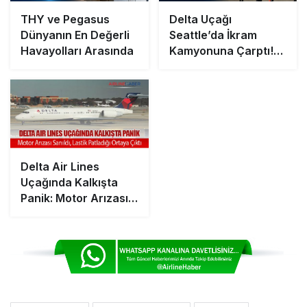
THY ve Pegasus
Delta Uçağı
Dünyanın En Değerli
Seattle’da İkram
Havayolları Arasında
Kamyonuna Çarptı!
FAA Soruşturma
Başlattı
Delta Air Lines
Uçağında Kalkışta
Panik: Motor Arızası
Sanıldı, Lastik
Patladığı Ortaya Çıktı