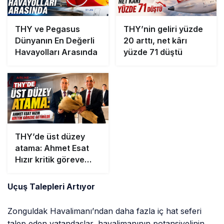
THY ve Pegasus
THY’nin geliri yüzde
Dünyanın En Değerli
20 arttı, net kârı
Havayolları Arasında
yüzde 71 düştü
THY’de üst düzey
atama: Ahmet Esat
Hızır kritik göreve
getirildi
Uçuş Talepleri Artıyor
Zonguldak Havalimanı’ndan daha fazla iç hat seferi
talep eden vatandaşlar, havalimanının potansiyelinin