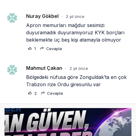
Nuray Gökbel
2 yıl önce
•
Apron memurları mağdur sesimizi 
duyuramadık duyuramıyoruz KYK borçları 
beklemekte üç beş kişi atamayla olmuyor
1
Cevapla
Mahmut Çakan
2 yıl önce
•
Bölgedeki nüfusa göre Zonguldak’ta en çok 
Trabzon rize Ordu giresunlu var
2
Cevapla