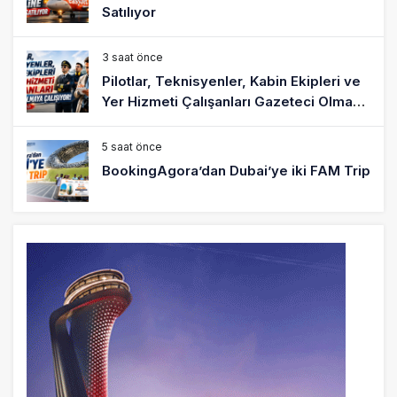
Satılıyor
3 saat önce
Pilotlar, Teknisyenler, Kabin Ekipleri ve
Yer Hizmeti Çalışanları Gazeteci Olmaya
Çalışıyor!
5 saat önce
BookingAgora’dan Dubai’ye iki FAM Trip
7 saat önce
AJet Uçuşlarıyla Rus Turist İçin Yeni
Türkiye Rotası
8 saat önce
Airbus Temmuz bilançosunu açıkladı:
204 yeni sipariş