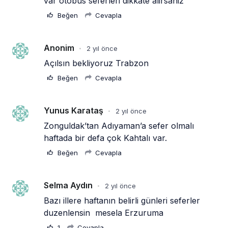
var otobus seferleri dikkate alirsaniz
Beğen
Cevapla
Anonim
2 yıl önce
•
Açılsın bekliyoruz Trabzon
Beğen
Cevapla
Yunus Karataş
2 yıl önce
•
Zonguldak’tan Adıyaman’a sefer olmalı 
haftada bir defa çok Kahtalı var.
Beğen
Cevapla
Selma Aydın
2 yıl önce
•
Bazı illere haftanın belirli günleri seferler 
duzenlensin  mesela Erzuruma
1
Cevapla