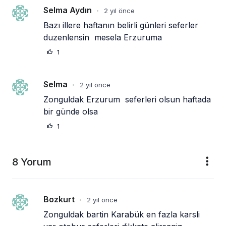
Selma Aydın
2 yıl önce
•
Bazı illere haftanın belirli günleri seferler 
duzenlensin  mesela Erzuruma
1
Selma
2 yıl önce
•
Zonguldak Erzurum  seferleri olsun haftada 
bir günde olsa
1
8 Yorum
Bozkurt
2 yıl önce
•
Zonguldak bartin Karabük en fazla karsli 