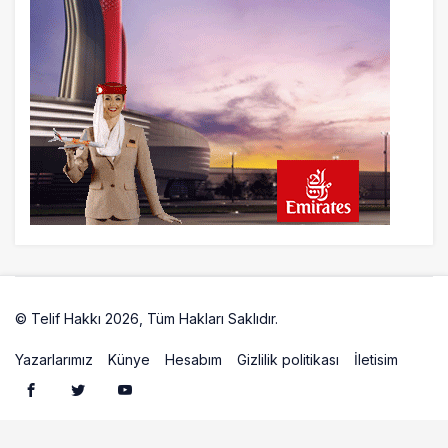
9 saat önce
İstanbul uçağına polis köpeklerle girdi: 3
yolcu indirildi
9 saat önce
AyJet eğitim uçağı Hezarfen yakınında
kırım geçirdi
© Telif Hakkı 2026, Tüm Hakları Saklıdır.
Artelio
Yazarlarımız
Künye
Hesabım
Gizlilik politikası
İletisim