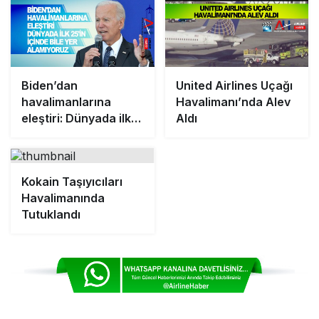
Biden’dan
United Airlines Uçağı
havalimanlarına
Havalimanı’nda Alev
eleştiri: Dünyada ilk
Aldı
25’in içinde bile yer
alamıyoruz
Kokain Taşıyıcıları
Havalimanında
Tutuklandı