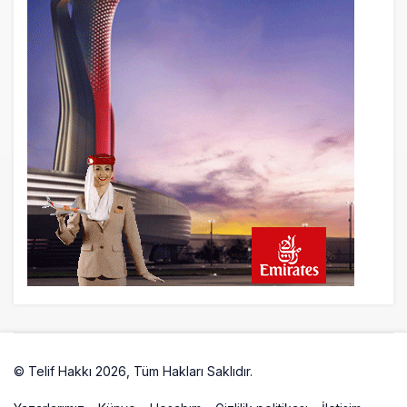
21 saat önce
BookingAgora’dan Dubai’ye iki FAM Trip
24 saat önce
AJet Uçuşlarıyla Rus Turist İçin Yeni
Türkiye Rotası
© Telif Hakkı 2026, Tüm Hakları Saklıdır.
Artelio