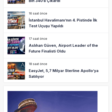
Bin 340’a Çıkardı
16 saat önce
İstanbul Havalimanı’nın 4. Pistinde İlk
Test Uçuşu Yapıldı
17 saat önce
Aslıhan Güven, Airport Leader of the
Future Finalisti Oldu
18 saat önce
EasyJet, 5,7 Milyar Sterline Apollo’ya
Satılıyor
19 saat önce
Pilotlar, Teknisyenler, Kabin Ekipleri ve
Yer Hizmeti Çalışanları Gazeteci Olmaya
Çalışıyor!