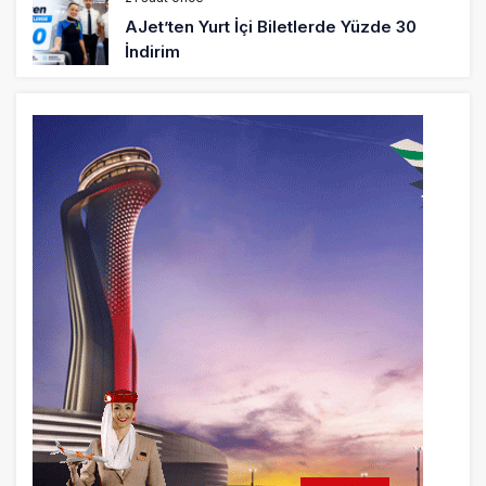
AJet’ten Yurt İçi Biletlerde Yüzde 30
İndirim
22 saat önce
THY’nin geliri yüzde 20 arttı, net kârı
yüzde 71 düştü
23 saat önce
Pegasus, sözleşme süreçlerinde
Draftwise’ı kullanacak
23 saat önce
Kolombiya, 2 KC-390 Millennium için
Embraer ile anlaştı