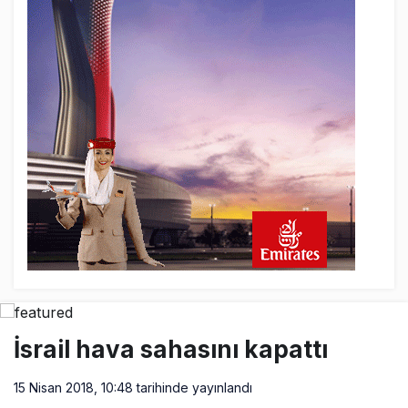
AJet Uçuşlarıyla Rus Turist İçin Yeni
Türkiye Rotası
9 saat önce
Airbus Temmuz bilançosunu açıkladı:
204 yeni sipariş
9 saat önce
İstanbul uçağına polis köpeklerle girdi: 3
yolcu indirildi
10 saat önce
AyJet eğitim uçağı Hezarfen yakınında
kırım geçirdi
İsrail hava sahasını kapattı
15 Nisan 2018, 10:48
tarihinde yayınlandı