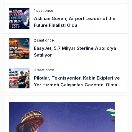
1 saat önce
Aslıhan Güven, Airport Leader of the
Future Finalisti Oldu
2 saat önce
EasyJet, 5,7 Milyar Sterline Apollo’ya
Satılıyor
3 saat önce
Pilotlar, Teknisyenler, Kabin Ekipleri ve
Yer Hizmeti Çalışanları Gazeteci Olmaya
Çalışıyor!
6 saat önce
BookingAgora’dan Dubai’ye iki FAM Trip
8 saat önce