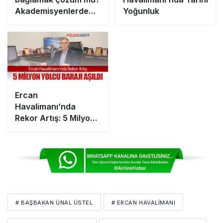
Akademisyenlerden
Yoğunluk
bilimsel araştırma
Onur Air ve Atlas
iflasları için anket
Ercan
Havalimanı’nda
Rekor Artış: 5 Milyon
Yolcu Barajı Aşıldı
# BAŞBAKAN ÜNAL ÜSTEL
# ERCAN HAVALIMANI