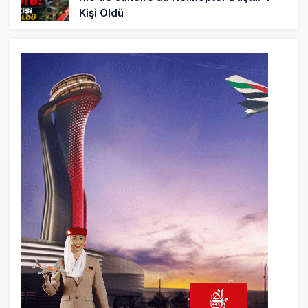
Kişi Öldü
12 saat önce
Uçak Bakımında Yetki Kimde Olmalı?
Havacılıkta İyi Hakem Oyunu Kendi
Oynamaz
12 saat önce
Savunma Sanayiinde Yeni Silah: Seri
Üretim Kapasitesi
12 saat önce
Yerli ve milli turizme yabancı kıskacı!
Türkiye’de sadece 50 kişide var İkinci
arabanı sat, ‘pır pır’ uçak al!
12 saat önce
Havacılıkta Rekor Keyfi, Kârlılıkta
Darboğazın Gerçek Yüzü!