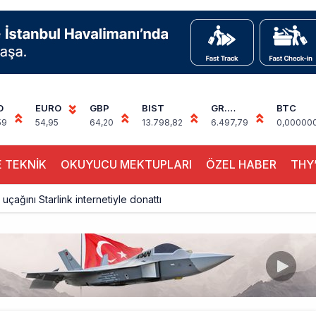
D
EURO
GBP
BIST
GR.
BTC
ALTIN
59
54,95
64,20
13.798,82
6.497,79
0,00000
 TEKNİK
OKUYUCU MEKTUPLARI
ÖZEL HABER
THY’
 uçağını Starlink internetiyle donattı
çağına Polis Müdahalesi
ays A380 seferlerini yüzde 28 azaltıyor
akım uçağına girdi: Uyurken yakalandı
çak, iki farklı görev: F-117 ve B-2