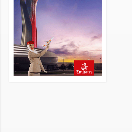
10 saat önce
Fly Baghdad ABD yaptırım
listesinden çıkarıldı
11 saat önce
Elektrikli uçaklar Avrupa’da
kısa rotalara hazırlanıyor
12 saat önce
Trump’ı taşıyan Marine One,
yolcu uçağına fazla yaklaştı
12 saat önce
Emirates A380 yolcu
rahatsızlanınca İstanbul’a
indi
13 saat önce
Emirates’in reddettiği 10