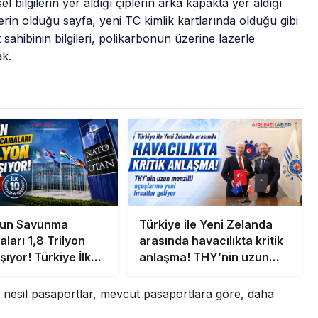
l bilgilerin yer aldığı çiplerin arka kapakta yer aldığı
lerin olduğu sayfa, yeni TC kimlik kartlarında olduğu gibi
hibinin bilgileri, polikarbonun üzerine lazerle
ak.
un Savunma
Türkiye ile Yeni Zelanda
ları 1,8 Trilyon
arasında havacılıkta kritik
şıyor! Türkiye İlk
anlaşma! THY’nin uzun
Yerini Korudu
menzilli uçuşlarına yeni
fırsatlar geliyor