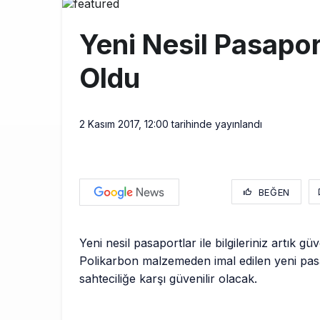
THY ve Pega
13:00
Yeni Nesil Pasaport
Fly Baghdad 
12:00
Oldu
Elektrikli uç
11:00
2 Kasım 2017, 12:00
tarihinde yayınlandı
BEĞEN
Yeni nesil pasaportlar ile bilgileriniz artık g
Polikarbon malzemeden imal edilen yeni pas
sahteciliğe karşı güvenilir olacak.