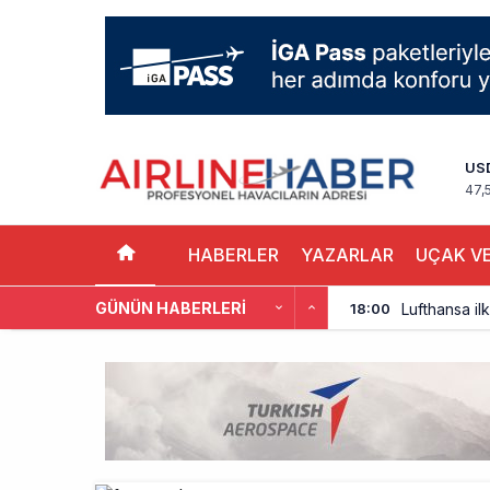
US
47,
HABERLER
YAZARLAR
UÇAK VE
GÜNÜN HABERLERI
Lufthansa ilk
18:00
Norwegian U
17:00
British Airw
16:00
Çiti aştı, b
15:00
İki hayalet u
14:00