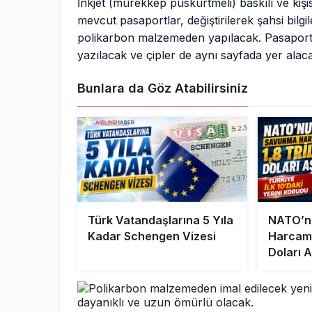
İnkjet (mürekkep püskürtmeli) baskılı ve kişise
mevcut pasaportlar, değiştirilerek şahsi bilgi
polikarbon malzemeden yapılacak. Pasaport sa
yazılacak ve çipler de aynı sayfada yer alac
Bunlara da Göz Atabilirsiniz
Türk Vatandaşlarına 5 Yıla
NATO’n
Kadar Schengen Vizesi
Harcama
Doları A
10’daki 