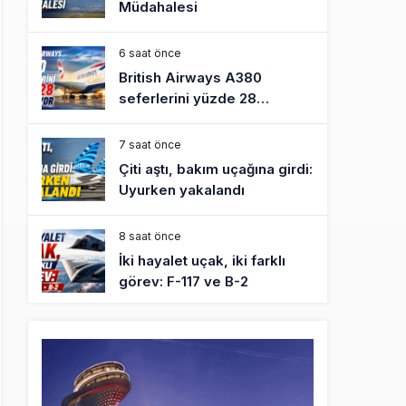
Müdahalesi
6 saat önce
British Airways A380
seferlerini yüzde 28
azaltıyor
7 saat önce
Çiti aştı, bakım uçağına girdi:
Uyurken yakalandı
8 saat önce
İki hayalet uçak, iki farklı
görev: F-117 ve B-2
9 saat önce
THY ve Pegasus Dünyanın
En Değerli Havayolları
Arasında