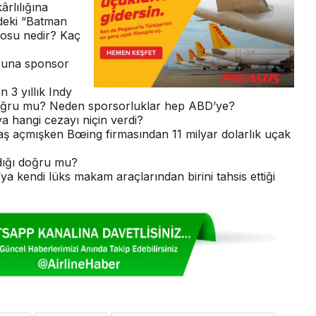
ârlılığına
deki “Batman
losu nedir? Kaç
suna sponsor
 3 yıllık Indy
oğru mu? Neden sporsorluklar hep ABD’ye?
ya hangi cezayı niçin verdi?
aş açmışken Bœing firmasından 11 milyar dolarlık uçak
ldığı doğru mu?
’ya kendi lüks makam araçlarından birini tahsis ettiği