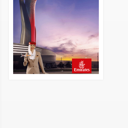
13 saat önce
Elektrikli uçaklar Avrupa’da
kısa rotalara hazırlanıyor
13 saat önce
Trump’ı taşıyan Marine One,
yolcu uçağına fazla yaklaştı
14 saat önce
Emirates A380 yolcu
rahatsızlanınca İstanbul’a
indi
15 saat önce
Emirates’in reddettiği 10
Boeing 777X için United
kararı
15 saat önce
DHL uçağı havada cisimle