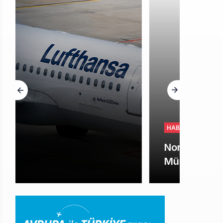
HABERLER
Norwegian Uçağına Polis
Müdahalesi