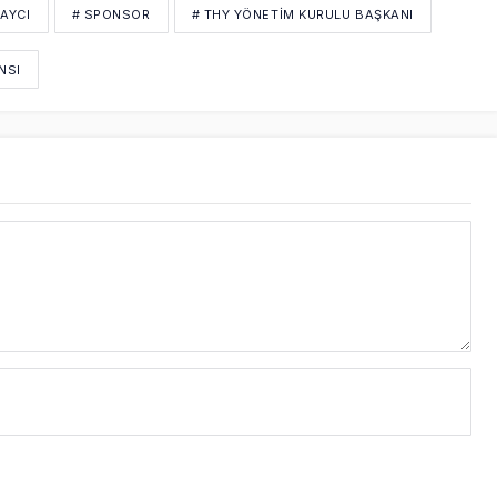
 AYCI
# SPONSOR
# THY YÖNETIM KURULU BAŞKANI
NSI