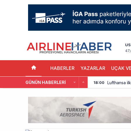
US
47,
HABERLER
YAZARLAR
UÇAK VE
GÜNÜN HABERLERI
Lufthansa ilk
18:00
Norwegian U
17:00
British Airw
16:00
Çiti aştı, b
15:00
İki hayalet u
14:00