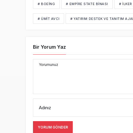
# BOEING
# EMPIRE STATE BINASI
# İLKER
# ÜMIT AVCI
# YATIRIM DESTEK VE TANITIM AJA
Bir Yorum Yaz
Yorumunuz
Adınız
YORUM GÖNDER