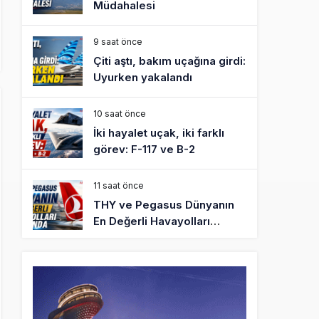
Müdahalesi
9 saat önce
Çiti aştı, bakım uçağına girdi:
Uyurken yakalandı
10 saat önce
İki hayalet uçak, iki farklı
görev: F-117 ve B-2
11 saat önce
THY ve Pegasus Dünyanın
En Değerli Havayolları
Arasında
12 saat önce
Fly Baghdad ABD yaptırım
listesinden çıkarıldı