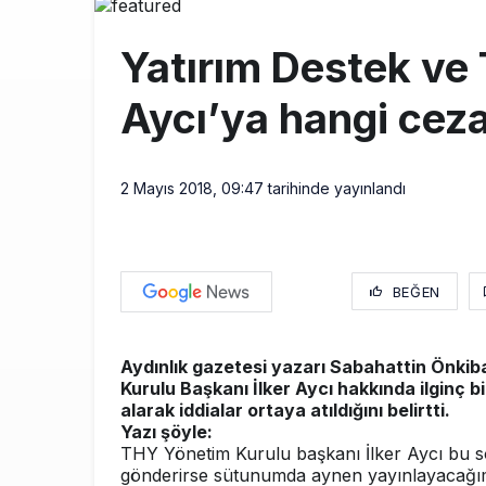
THY ve Pega
13:00
Yatırım Destek ve 
Fly Baghdad 
12:00
Aycı’ya hangi ceza
Elektrikli uç
11:00
2 Mayıs 2018, 09:47
tarihinde yayınlandı
BEĞEN
Aydınlık gazetesi yazarı Sabahattin Önki
Kurulu Başkanı İlker Aycı hakkında ilginç b
alarak iddialar ortaya atıldığını belirtti.
Yazı şöyle:
THY Yönetim Kurulu başkanı İlker Aycı bu 
gönderirse sütunumda aynen yayınlayacağı