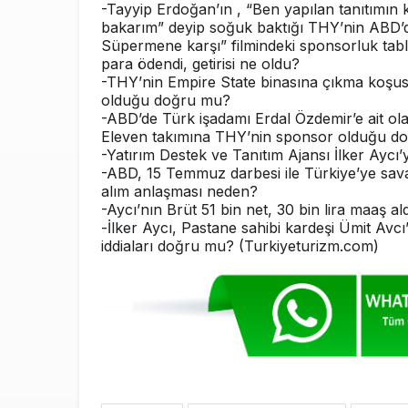
-Tayyip Erdoğan’ın , “Ben yapılan tanıtımın k
bakarım” deyip soğuk baktığı THY’nin ABD’
Süpermene karşı” filmindeki sponsorluk tab
para ödendi, getirisi ne oldu?
-THY’nin Empire State binasına çıkma koşu
olduğu doğru mu?
-ABD’de Türk işadamı Erdal Özdemir’e ait olan
Eleven takımına THY’nin sponsor olduğu d
-Yatırım Destek ve Tanıtım Ajansı İlker Aycı’
-ABD, 15 Temmuz darbesi ile Türkiye’ye sav
alım anlaşması neden?
-Aycı’nın Brüt 51 bin net, 30 bin lira maaş a
-İlker Aycı, Pastane sahibi kardeşi Ümit Avcı
iddiaları doğru mu? (Turkiyeturizm.com)