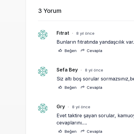
3 Yorum
Fıtrat
8 yıl önce
•
Bunların fıtratında yandaşcılık var
Beğen
Cevapla
Sefa Bey
8 yıl önce
•
Siz altı boş sorular sormazsınız,b
Beğen
Cevapla
Gry
8 yıl önce
•
Evet taktire şayan sorular, kamuo
cevaplarını….
Beğen
Cevapla