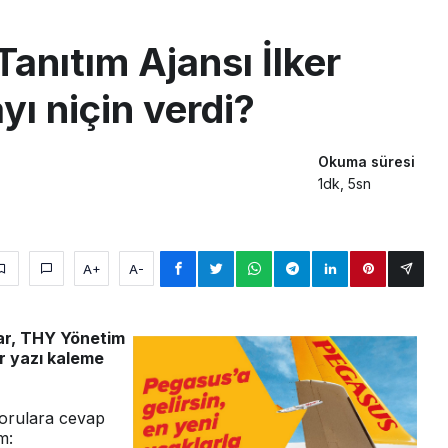
sus Dünyanın En Değerli Havayolları Arasında
Tanıtım Ajansı İlker
ABD yaptırım listesinden çıkarıldı
yı niçin verdi?
aklar Avrupa’da kısa rotalara hazırlanıyor
Okuma süresi
1dk, 5sn
A+
A-
bar, THY Yönetim
ir yazı kaleme
sorulara cevap
m: