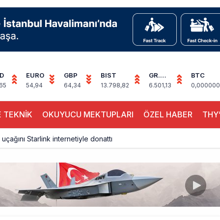
D
EURO
GBP
BIST
GR.
BTC
ALTIN
65
54,94
64,34
13.798,82
6.501,13
0,000000
 TEKNİK
OKUYUCU MEKTUPLARI
ÖZEL HABER
THY’
 uçağını Starlink internetiyle donattı
çağına Polis Müdahalesi
ays A380 seferlerini yüzde 28 azaltıyor
akım uçağına girdi: Uyurken yakalandı
çak, iki farklı görev: F-117 ve B-2