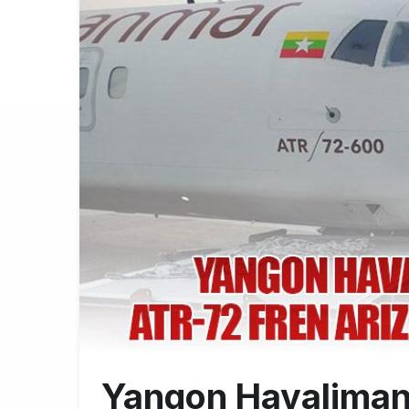
Emirates A38
10:00
Emirates’in r
9:14
DHL uçağı hav
8:37
Yangon Havaliman