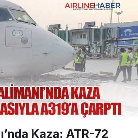
0 yolcu rahatsızlanınca İstanbul’a indi
eddettiği 10 Boeing 777X için United kararı
ada cisimle çarpıştı, havalimanında patlayıcı drone bulundu
ı’nda Kaza: ATR-72