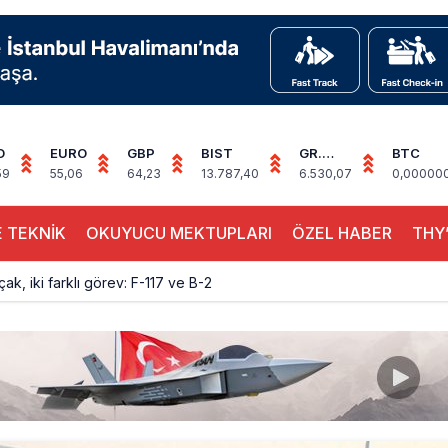
D
EURO
GBP
BIST
GR.
BTC
ALTIN
59
55,06
64,23
13.787,40
6.530,07
0,00000
 TEKNİK
OKUYUCU MEKTUPLARI
ÖZEL HABER
THY’
çak, iki farklı görev: F-117 ve B-2
sus Dünyanın En Değerli Havayolları Arasında
ABD yaptırım listesinden çıkarıldı
aklar Avrupa’da kısa rotalara hazırlanıyor
yan Marine One, yolcu uçağına fazla yaklaştı