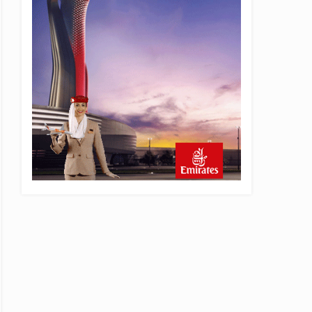
5 saat önce
Emirates’in reddettiği 10
Boeing 777X için United
kararı
5 saat önce
DHL uçağı havada cisimle
çarpıştı, havalimanında
patlayıcı drone bulundu
6 saat önce
Üniformasız Disiplin: Kabin
Ekipleri Nasıl Yolcu Olur?
22 saat önce
ISG’nin terminal
memurlarından can kurtaran
hamle