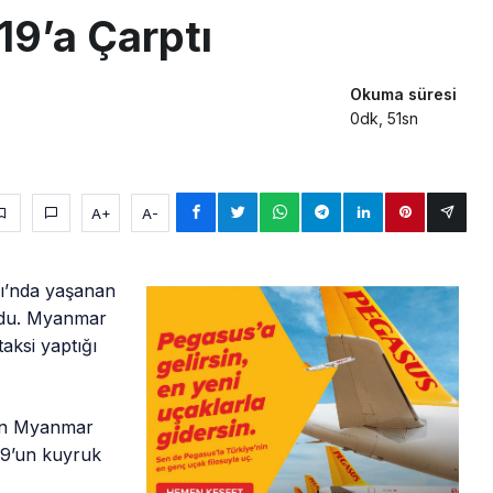
19’a Çarptı
Okuma süresi
0dk, 51sn
A+
A-
ı’nda yaşanan
oldu. Myanmar
taksi yaptığı
nan Myanmar
319’un kuyruk