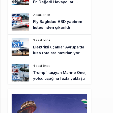
En Değerli Havayolları
Arasında
2 saat önce
Fly Baghdad ABD yaptırım
listesinden çıkarıldı
3 saat önce
Elektrikli uçaklar Avrupa’da
kısa rotalara hazırlanıyor
4 saat önce
Trump’ı taşıyan Marine One,
yolcu uçağına fazla yaklaştı
4 saat önce
Emirates A380 yolcu
rahatsızlanınca İstanbul’a
indi