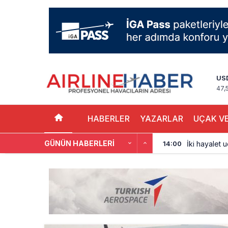
US
47,
HABERLER
YAZARLAR
UÇAK VE
GÜNÜN HABERLERI
İki hayalet u
14:00
THY ve Pega
13:00
Fly Baghdad 
12:00
Elektrikli uç
11:00
Trump’ı taşı
10:30