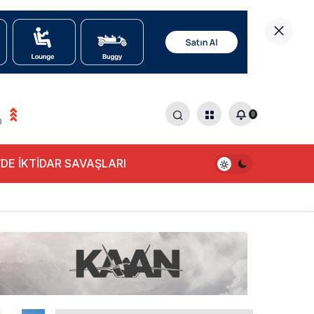
0
0
DE İKTİDAR SAVAŞLARI