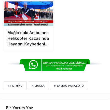
Muğla’daki Ambulans
Helikopter Kazasında
Hayatını Kaybedenler
İçin Antalya’da Tören
Düzenlendi
# FETHIYE
# MUĞLA
# YAMAÇ PARAŞÜTÜ
Bir Yorum Yaz