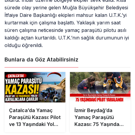
bildirdi. İhbar üzerine bölgeye ekipler sevk edildi. Kısa
sürede olay yerine gelen Muğla Büyükşehir Belediyesi
İtfaiye Daire Başkanlığı ekipleri mahsur kalan U.T.K.’yi
kurtarmak için çalışma başlattı. Yaklaşık yarım saat
süren çalışma neticesinde yamaç paraşütü pilotu asılı
kaldığı açtan kurtarıldı. U.T.K.’nın sağlık durumunun iyi
olduğu öğrenildi.
Bunlara da Göz Atabilirsiniz
Çatalca’da Yamaç
İzmir Beydağ’da
Paraşütü Kazası: Pilot
Yamaç Paraşütü
ve 13 Yaşındaki Yolcu
Kazası: 75 Yaşındaki
Kayalıklara Çakıldı
Pilot Yaralandı