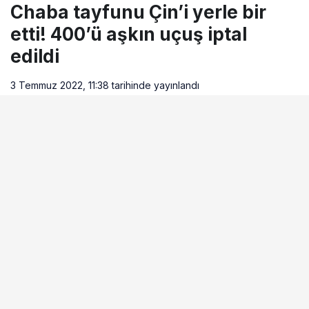
Chaba tayfunu Çin’i yerle bir
etti! 400’ü aşkın uçuş iptal
edildi
3 Temmuz 2022, 11:38
tarihinde yayınlandı
Okuma süresi
1dk, 23sn
BEĞEN
PAYLAŞ