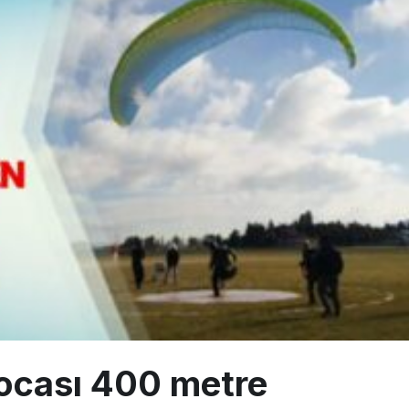
sus Dünyanın En Değerli Havayolları Arasında
ABD yaptırım listesinden çıkarıldı
aklar Avrupa’da kısa rotalara hazırlanıyor
ocası 400 metre