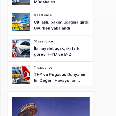
Müdahalesi
9 saat önce
Çiti aştı, bakım uçağına girdi:
Uyurken yakalandı
10 saat önce
İki hayalet uçak, iki farklı
görev: F-117 ve B-2
11 saat önce
THY ve Pegasus Dünyanın
En Değerli Havayolları
Arasında
12 saat önce
Fly Baghdad ABD yaptırım
listesinden çıkarıldı