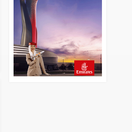
13 saat önce
Elektrikli uçaklar Avrupa’da
kısa rotalara hazırlanıyor
13 saat önce
Trump’ı taşıyan Marine One,
yolcu uçağına fazla yaklaştı
14 saat önce
Emirates A380 yolcu
rahatsızlanınca İstanbul’a
indi
15 saat önce
Emirates’in reddettiği 10
Boeing 777X için United
kararı
15 saat önce
DHL uçağı havada cisimle