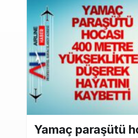
THY ve Pega
13:00
Fly Baghdad 
12:00
Elektrikli uç
11:00
Yamaç paraşütü h