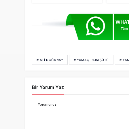
Kayalıklara Çakıldı
# ALI DOĞANAY
# YAMAÇ PARAŞÜTÜ
# YA
Bir Yorum Yaz
Yorumunuz