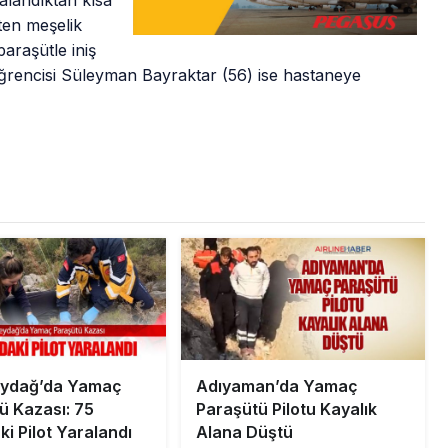
alandıktan kısa
ten meşelik
araşütle iniş
ğrencisi Süleyman Bayraktar (56) ise hastaneye
eydağ’da Yamaç
Adıyaman’da Yamaç
ü Kazası: 75
Paraşütü Pilotu Kayalık
i Pilot Yaralandı
Alana Düştü