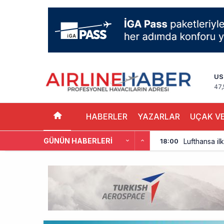
US
47,
HABERLER
YAZARLAR
UÇAK VE
GÜNÜN HABERLERI
Lufthansa ilk
18:00
Norwegian U
17:00
British Airw
16:00
Çiti aştı, b
15:00
İki hayalet u
14:00