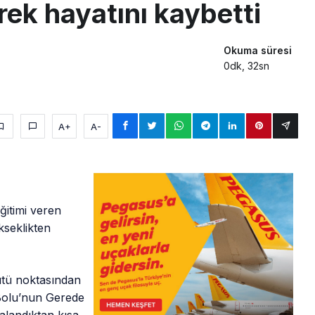
ek hayatını kaybetti
Okuma süresi
0dk, 32sn
A+
A-
ğitimi veren
kseklikten
şütü noktasından
 Bolu’nun Gerede