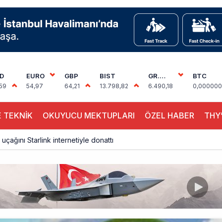
D
EURO
GBP
BIST
GR.
BTC
ALTIN
59
54,97
64,21
13.798,82
6.490,18
0,000000
 TEKNİK
OKUYUCU MEKTUPLARI
ÖZEL HABER
THY’
 uçağını Starlink internetiyle donattı
çağına Polis Müdahalesi
ays A380 seferlerini yüzde 28 azaltıyor
akım uçağına girdi: Uyurken yakalandı
çak, iki farklı görev: F-117 ve B-2