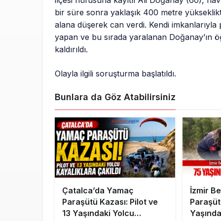
ilçesi nüfusuna kayıtlı Ali Doğanay (60), hav
bir süre sonra yaklaşık 400 metre yükseklik
alana düşerek can verdi. Kendi imkanlarıyla p
yapan ve bu sırada yaralanan Doğanay’ın ö
kaldırıldı.
Olayla ilgili soruşturma başlatıldı.
Bunlara da Göz Atabilirsiniz
Çatalca’da Yamaç
İzmir B
Paraşütü Kazası: Pilot ve
Paraşüt
13 Yaşındaki Yolcu
Yaşındak