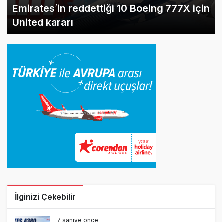
Emirates’in reddettiği 10 Boeing 777X için
United kararı
İlginizi Çekebilir
7 saniye önce