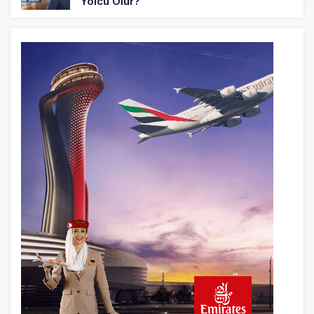
Yolcu Olur?
18 saat önce
ISG’nin terminal memurlarından can
kurtaran hamle
22 saat önce
AJet’ten Yurt İçi Biletlerde Yüzde 30
İndirim
24 saat önce
THY’nin geliri yüzde 20 arttı, net kârı
yüzde 71 düştü