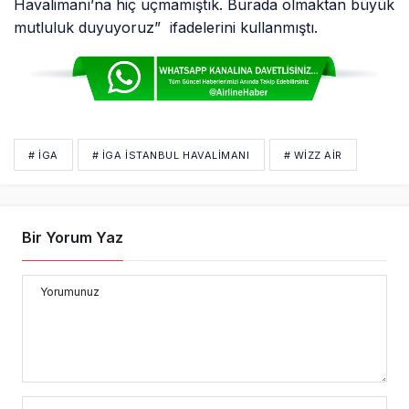
Havalimanı’na hiç uçmamıştık. Burada olmaktan büyük
mutluluk duyuyoruz” ifadelerini kullanmıştı.
# IGA
# İGA İSTANBUL HAVALIMANI
# WIZZ AIR
Bir Yorum Yaz
Yorumunuz