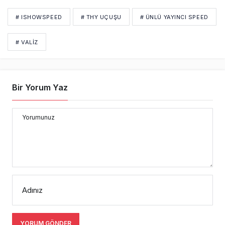
# ISHOWSPEED
# THY UÇUŞU
# ÜNLÜ YAYINCI SPEED
# VALIZ
Bir Yorum Yaz
Yorumunuz
Adınız
YORUM GÖNDER