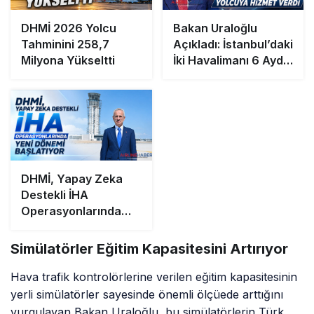
DHMİ 2026 Yolcu
Bakan Uraloğlu
Tahminini 258,7
Açıkladı: İstanbul’daki
Milyona Yükseltti
İki Havalimanı 6 Ayda
63,4 Milyon Yolcuya
Hizmet Verdi
DHMİ, Yapay Zeka
Destekli İHA
Operasyonlarında
Yeni Dönemi
Başlatıyor
Simülatörler Eğitim Kapasitesini Artırıyor
Hava trafik kontrolörlerine verilen eğitim kapasitesinin
yerli simülatörler sayesinde önemli ölçüede arttığını
vurgulayan Bakan Uraloğlu, bu simülatörlerin Türk