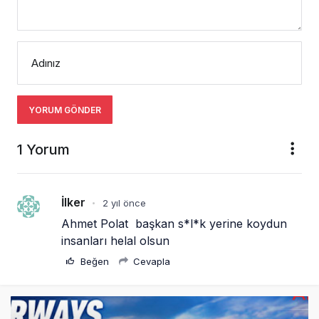
Adınız
YORUM GÖNDER
1 Yorum
İlker
2 yıl önce
•
Ahmet Polat  başkan s*l*k yerine koydun 
insanları helal olsun
Beğen
Cevapla