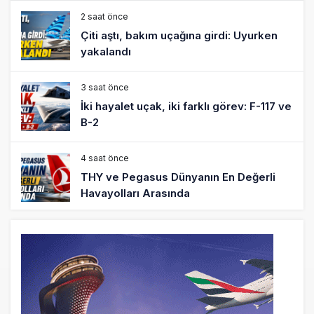
2 saat önce
Çiti aştı, bakım uçağına girdi: Uyurken
yakalandı
3 saat önce
İki hayalet uçak, iki farklı görev: F-117 ve
B-2
4 saat önce
THY ve Pegasus Dünyanın En Değerli
Havayolları Arasında
5 saat önce
Fly Baghdad ABD yaptırım listesinden
çıkarıldı
6 saat önce