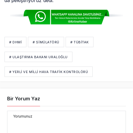
da pekiştiriyoruz”dedi.
# DHMİ
# SIMÜLATÖRÜ
# TÜBİTAK
# ULAŞTIRMA BAKANI URALOĞLU
# YERLI VE MILLI HAVA TRAFIK KONTROLÖRÜ
Bir Yorum Yaz
Yorumunuz