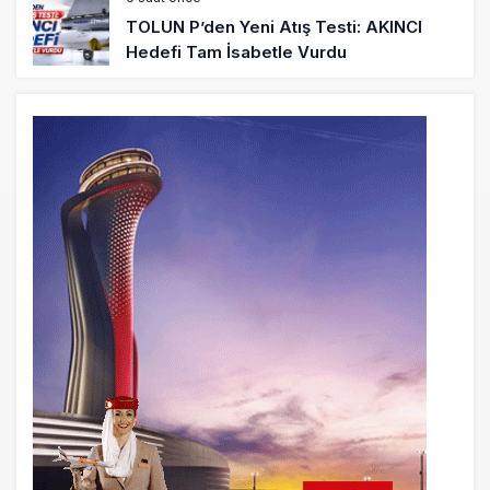
TOLUN P’den Yeni Atış Testi: AKINCI
Hedefi Tam İsabetle Vurdu
6 saat önce
Türkiye’nin Milli Motor Projelerinde Yeni
Dönem: TEI TEKNOLOJİ Kuruldu
22 saat önce
SunExpress Günlük Yolcu Rekorunu 72
Bin 340’a Çıkardı
23 saat önce
İstanbul Havalimanı’nın 4. Pistinde İlk
Test Uçuşu Yapıldı
23 saat önce
Aslıhan Güven, Airport Leader of the