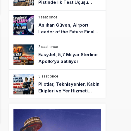
Pistinde İlk Test Uçuşu
Yapıldı
1 saat önce
Aslıhan Güven, Airport
Leader of the Future Finalisti
Oldu
2 saat önce
EasyJet, 5,7 Milyar Sterline
Apollo’ya Satılıyor
3 saat önce
Pilotlar, Teknisyenler, Kabin
Ekipleri ve Yer Hizmeti
Çalışanları Gazeteci Olmaya
Çalışıyor!
6 saat önce
BookingAgora’dan Dubai’ye
iki FAM Trip