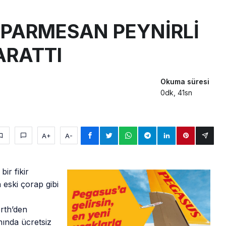
a’dan Dubai’ye iki FAM Trip
 PARMESAN PEYNİRLİ
ıyla Rus Turist İçin Yeni Türkiye Rotası
ARATTI
z bilançosunu açıkladı: 204 yeni sipariş
Okuma süresi
0dk, 41sn
A+
A-
ir fikir
 eski çorap gibi
rth’den
nında ücretsiz