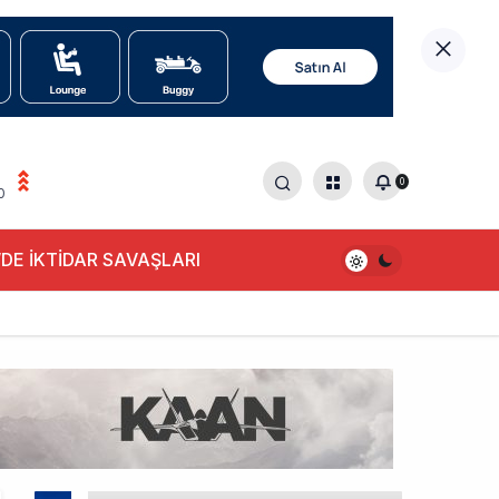
0
0
DE İKTİDAR SAVAŞLARI
alışıyor!