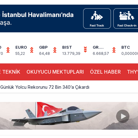
D
EURO
GBP
BIST
GR.
BTC
ALTIN
70
55,22
64,48
13.779,39
6.668,57
0,00000
 TEKNİK
OKUYUCU MEKTUPLARI
ÖZEL HABER
THY’
Günlük Yolcu Rekorunu 72 Bin 340’a Çıkardı
limanı’nın 4. Pistinde İlk Test Uçuşu Yapıldı
, Airport Leader of the Future Finalisti Oldu
Milyar Sterline Apollo’ya Satılıyor
knisyenler, Kabin Ekipleri ve Yer Hizmeti Çalışanları Gazeteci Olmaya Ç