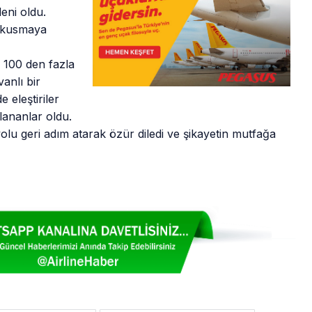
eni oldu.
a kusmaya
, 100 den fazla
vanlı bir
 eleştiriler
lananlar oldu.
lu geri adım atarak özür diledi ve şikayetin mutfağa