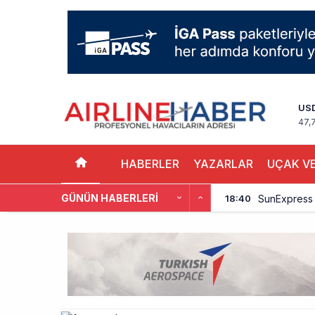
US
47,
HABERLER
YAZARLAR
UÇAK VE
GÜNÜN HABERLERI
SunExpress 
18:40
İstanbul Hava
17:59
Aslıhan Güven
17:11
EasyJet, 5,7 
16:27
Pilotlar, Te
15:26