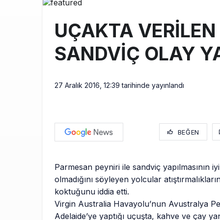
BookingAgor
12:58
UÇAKTA VERİLEN
AJet Uçuşlar
10:56
SANDVİÇ OLAY Y
Airbus Temmu
10:00
27 Aralık 2016, 12:39
tarihinde yayınlandı
BEĞEN
Parmesan peyniri ile sandviç yapılmasının iyi b
olmadığını söyleyen yolcular atıştırmalıkların
koktuğunu iddia etti.
Virgin Australia Havayolu’nun Avustralya Pe
Adelaide’ye yaptığı uçuşta, kahve ve çay ya