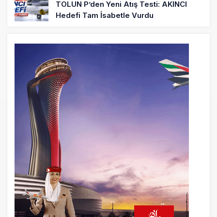
TOLUN P’den Yeni Atış Testi: AKINCI
Hedefi Tam İsabetle Vurdu
24 saat önce
Türkiye’nin Milli Motor Projelerinde Yeni
Dönem: TEI TEKNOLOJİ Kuruldu